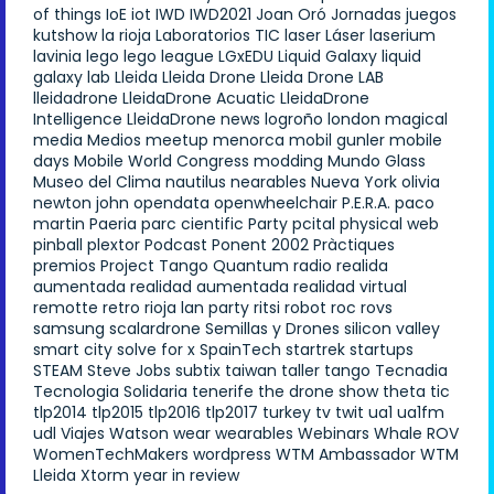
of things
IoE
iot
IWD
IWD2021
Joan Oró
Jornadas
juegos
kutshow
la rioja
Laboratorios TIC
laser
Láser
laserium
lavinia
lego
lego league
LGxEDU
Liquid Galaxy
liquid
galaxy lab
Lleida
Lleida Drone
Lleida Drone LAB
lleidadrone
LleidaDrone Acuatic
LleidaDrone
Intelligence
LleidaDrone news
logroño
london
magical
media
Medios
meetup
menorca
mobil gunler
mobile
days
Mobile World Congress
modding
Mundo Glass
Museo del Clima
nautilus
nearables
Nueva York
olivia
newton john
opendata
openwheelchair
P.E.R.A.
paco
martin
Paeria
parc cientific
Party
pcital
physical web
pinball
plextor
Podcast
Ponent 2002
Pràctiques
premios
Project Tango
Quantum
radio
realida
aumentada
realidad aumentada
realidad virtual
remotte
retro
rioja lan party
ritsi
robot
roc
rovs
samsung
scalardrone
Semillas y Drones
silicon valley
smart city
solve for x
SpainTech
startrek
startups
STEAM
Steve Jobs
subtix
taiwan
taller
tango
Tecnadia
Tecnologia Solidaria
tenerife
the drone show
theta
tic
tlp2014
tlp2015
tlp2016
tlp2017
turkey
tv
twit
ua1
ua1fm
udl
Viajes
Watson
wear
wearables
Webinars
Whale ROV
WomenTechMakers
wordpress
WTM Ambassador
WTM
Lleida
Xtorm
year in review