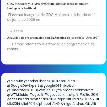
GDG Mallorca y la APB presentan todas las innovaciones en
Inteligencia Artificial
El evento inaugural de GDG Mallorca, celebrado el 11
de junio de 2026 en
Jun 17 2026
Actividad de programación con IA Agéntica de los robots "Arm100"
Hemos retomado la actividad de programación de
robots
@aleturin
@andreuibanez
@FlutterLleida
@GoogleDevExpert
@googleOSS
@io15c
@LaboratorisTIC
@Vertigo87
@WomenTechmakers
@WTMLleida
#agsc15
#agsoc2014
#atlp15
#io15c
2016
Accesibilidad
advisor
aeu2014
agricultura
aio2015
AIY kit
alio2014
aliot2015
alphabet
AMD
Amiga
Andreu ON AIR