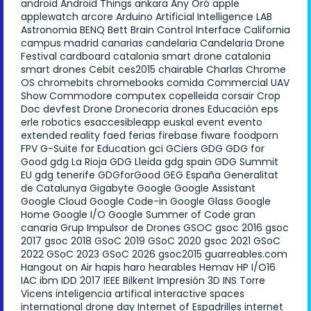
android
Android Things
ankara
Any Oró
apple
applewatch
arcore
Arduino
Artificial Intelligence LAB
Astronomia
BENQ
Bett
Brain Control Interface
California
campus madrid
canarias
candelaria
Candelaria Drone
Festival
cardboard
catalonia smart drone
catalonia
smart drones
Cebit
ces2015
chairable
Charlas
Chrome
OS
chromebits
chromebooks
comida
Commercial UAV
Show
Commodore
computex
copelleida
corsair
Crop
Doc
devfest
Drone
Dronecoria
drones
Educación
eps
erle robotics
esaccesibleapp
euskal
event
evento
extended reality
faed
ferias
firebase
fiware
foodporn
FPV
G-Suite for Education
gci
GCiers
GDG
GDG for
Good
gdg La Rioja
GDG Lleida
gdg spain
GDG Summit
EU
gdg tenerife
GDGforGood
GEG España
Generalitat
de Catalunya
Gigabyte
Google
Google Assistant
Google Cloud
Google Code-in
Google Glass
Google
Home
Google I/O
Google Summer of Code
gran
canaria
Grup Impulsor de Drones
GSOC
gsoc 2016
gsoc
2017
gsoc 2018
GSoC 2019
GSoC 2020
gsoc 2021
GSoC
2022
GSoC 2023
GSoC 2026
gsoc2015
guarreables.com
Hangout on Air
hapis
haro
hearables
Hemav
HP
I/O16
IAC
ibm
IDD 2017
IEEE Bilkent
Impresión 3D
INS Torre
Vicens
inteligencia artifical
interactive spaces
international drone day
Internet of Espadrilles
internet