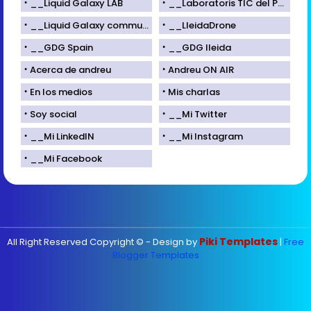
__Liquid Galaxy LAB
__Laboratoris TIC del Parc Científic de Lleida
__Liquid Galaxy community
__LleidaDrone
__GDG Spain
__GDG lleida
Acerca de andreu
Andreu ON AIR
En los medios
Mis charlas
Soy social
__Mi Twitter
__Mi LinkedIN
__Mi Instagram
__Mi Facebook
Piki Templates
All Right Reserved Copyright © - Design by
|
Free
Blogger Templates