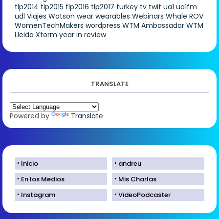
tlp2014
tlp2015
tlp2016
tlp2017
turkey
tv
twit
ua1
ua1fm
udl
Viajes
Watson
wear
wearables
Webinars
Whale ROV
WomenTechMakers
wordpress
WTM Ambassador
WTM
Lleida
Xtorm
year in review
TRANSLATE
Powered by
Translate
Inicio
andreu
En los Medios
Mis Charlas
Instagram
VideoPodcaster