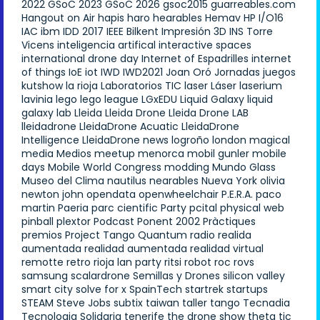
2022
GSoC 2023
GSoC 2026
gsoc2015
guarreables.com
Hangout on Air
hapis
haro
hearables
Hemav
HP
I/O16
IAC
ibm
IDD 2017
IEEE Bilkent
Impresión 3D
INS Torre
Vicens
inteligencia artifical
interactive spaces
international drone day
Internet of Espadrilles
internet
of things
IoE
iot
IWD
IWD2021
Joan Oró
Jornadas
juegos
kutshow
la rioja
Laboratorios TIC
laser
Láser
laserium
lavinia
lego
lego league
LGxEDU
Liquid Galaxy
liquid
galaxy lab
Lleida
Lleida Drone
Lleida Drone LAB
lleidadrone
LleidaDrone Acuatic
LleidaDrone
Intelligence
LleidaDrone news
logroño
london
magical
media
Medios
meetup
menorca
mobil gunler
mobile
days
Mobile World Congress
modding
Mundo Glass
Museo del Clima
nautilus
nearables
Nueva York
olivia
newton john
opendata
openwheelchair
P.E.R.A.
paco
martin
Paeria
parc cientific
Party
pcital
physical web
pinball
plextor
Podcast
Ponent 2002
Pràctiques
premios
Project Tango
Quantum
radio
realida
aumentada
realidad aumentada
realidad virtual
remotte
retro
rioja lan party
ritsi
robot
roc
rovs
samsung
scalardrone
Semillas y Drones
silicon valley
smart city
solve for x
SpainTech
startrek
startups
STEAM
Steve Jobs
subtix
taiwan
taller
tango
Tecnadia
Tecnologia Solidaria
tenerife
the drone show
theta
tic