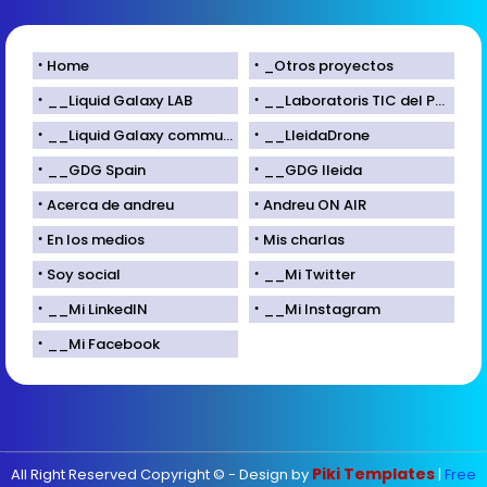
Home
_Otros proyectos
__Liquid Galaxy LAB
__Laboratoris TIC del Parc Científic de Lleida
__Liquid Galaxy community
__LleidaDrone
__GDG Spain
__GDG lleida
Acerca de andreu
Andreu ON AIR
En los medios
Mis charlas
Soy social
__Mi Twitter
__Mi LinkedIN
__Mi Instagram
__Mi Facebook
Piki Templates
All Right Reserved Copyright © - Design by
|
Free