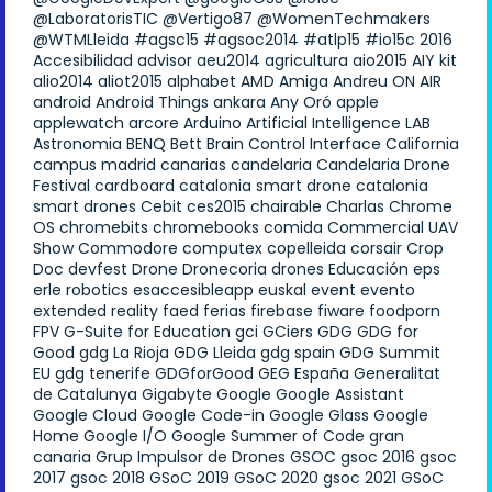
@LaboratorisTIC
@Vertigo87
@WomenTechmakers
@WTMLleida
#agsc15
#agsoc2014
#atlp15
#io15c
2016
Accesibilidad
advisor
aeu2014
agricultura
aio2015
AIY kit
alio2014
aliot2015
alphabet
AMD
Amiga
Andreu ON AIR
android
Android Things
ankara
Any Oró
apple
applewatch
arcore
Arduino
Artificial Intelligence LAB
Astronomia
BENQ
Bett
Brain Control Interface
California
campus madrid
canarias
candelaria
Candelaria Drone
Festival
cardboard
catalonia smart drone
catalonia
smart drones
Cebit
ces2015
chairable
Charlas
Chrome
OS
chromebits
chromebooks
comida
Commercial UAV
Show
Commodore
computex
copelleida
corsair
Crop
Doc
devfest
Drone
Dronecoria
drones
Educación
eps
erle robotics
esaccesibleapp
euskal
event
evento
extended reality
faed
ferias
firebase
fiware
foodporn
FPV
G-Suite for Education
gci
GCiers
GDG
GDG for
Good
gdg La Rioja
GDG Lleida
gdg spain
GDG Summit
EU
gdg tenerife
GDGforGood
GEG España
Generalitat
de Catalunya
Gigabyte
Google
Google Assistant
Google Cloud
Google Code-in
Google Glass
Google
Home
Google I/O
Google Summer of Code
gran
canaria
Grup Impulsor de Drones
GSOC
gsoc 2016
gsoc
2017
gsoc 2018
GSoC 2019
GSoC 2020
gsoc 2021
GSoC