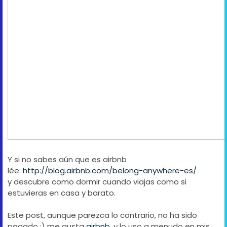
Y si no sabes aún que es airbnb
lée:
http://blog.airbnb.com/belong-anywhere-es/
y descubre como dormir cuando viajas como si
estuvieras en casa y barato.
Este post, aunque parezca lo contrario, no ha sido
pagado ;) me gusta
airbnb
, y lo uso a menudo en mis