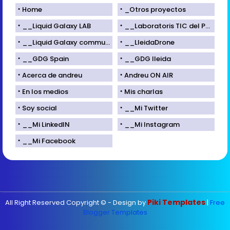
Home
_Otros proyectos
__Liquid Galaxy LAB
__Laboratoris TIC del Parc Científic de Lleida
__Liquid Galaxy community
__LleidaDrone
__GDG Spain
__GDG lleida
Acerca de andreu
Andreu ON AIR
En los medios
Mis charlas
Soy social
__Mi Twitter
__Mi LinkedIN
__Mi Instagram
__Mi Facebook
Piki Templates
All Right Reserved Copyright © - Design by
|
Free
Blogger Templates