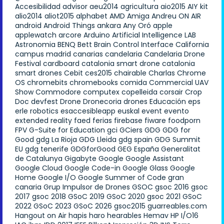
Accesibilidad
advisor
aeu2014
agricultura
aio2015
AIY kit
alio2014
aliot2015
alphabet
AMD
Amiga
Andreu ON AIR
android
Android Things
ankara
Any Oró
apple
applewatch
arcore
Arduino
Artificial Intelligence LAB
Astronomia
BENQ
Bett
Brain Control Interface
California
campus madrid
canarias
candelaria
Candelaria Drone
Festival
cardboard
catalonia smart drone
catalonia
smart drones
Cebit
ces2015
chairable
Charlas
Chrome
OS
chromebits
chromebooks
comida
Commercial UAV
Show
Commodore
computex
copelleida
corsair
Crop
Doc
devfest
Drone
Dronecoria
drones
Educación
eps
erle robotics
esaccesibleapp
euskal
event
evento
extended reality
faed
ferias
firebase
fiware
foodporn
FPV
G-Suite for Education
gci
GCiers
GDG
GDG for
Good
gdg La Rioja
GDG Lleida
gdg spain
GDG Summit
EU
gdg tenerife
GDGforGood
GEG España
Generalitat
de Catalunya
Gigabyte
Google
Google Assistant
Google Cloud
Google Code-in
Google Glass
Google
Home
Google I/O
Google Summer of Code
gran
canaria
Grup Impulsor de Drones
GSOC
gsoc 2016
gsoc
2017
gsoc 2018
GSoC 2019
GSoC 2020
gsoc 2021
GSoC
2022
GSoC 2023
GSoC 2026
gsoc2015
guarreables.com
Hangout on Air
hapis
haro
hearables
Hemav
HP
I/O16