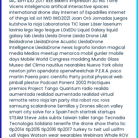
IAC
ibm
IDD 2017
IEEE Bilkent
Impresión 3D
INS Torre
Vicens
inteligencia artifical
interactive spaces
international drone day
Internet of Espadrilles
internet
of things
IoE
iot
IWD
IWD2021
Joan Oró
Jornadas
juegos
kutshow
la rioja
Laboratorios TIC
laser
Láser
laserium
lavinia
lego
lego league
LGxEDU
Liquid Galaxy
liquid
galaxy lab
Lleida
Lleida Drone
Lleida Drone LAB
lleidadrone
LleidaDrone Acuatic
LleidaDrone
Intelligence
LleidaDrone news
logroño
london
magical
media
Medios
meetup
menorca
mobil gunler
mobile
days
Mobile World Congress
modding
Mundo Glass
Museo del Clima
nautilus
nearables
Nueva York
olivia
newton john
opendata
openwheelchair
P.E.R.A.
paco
martin
Paeria
parc cientific
Party
pcital
physical web
pinball
plextor
Podcast
Ponent 2002
Pràctiques
premios
Project Tango
Quantum
radio
realida
aumentada
realidad aumentada
realidad virtual
remotte
retro
rioja lan party
ritsi
robot
roc
rovs
samsung
scalardrone
Semillas y Drones
silicon valley
smart city
solve for x
SpainTech
startrek
startups
STEAM
Steve Jobs
subtix
taiwan
taller
tango
Tecnadia
Tecnologia Solidaria
tenerife
the drone show
theta
tic
tlp2014
tlp2015
tlp2016
tlp2017
turkey
tv
twit
ua1
ua1fm
udl
Viajes
Watson
wear
wearables
Webinars
Whale ROV