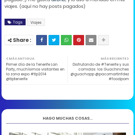
viajes. (aquí no hay posts pagados)
Tags
Viajes
MÁS ANTIGUA
MÁS RECIENTE
Primer día de la Tenerife Lan
Disfrutando de #Tenerife y sus
Party, muchísimos visitantes en
comidas: los Guachinches
la zona expo #tlp2014
@guachapp @pacomartinfdez
@tlptenerife
#foodporn
HAGO MUCHAS COSAS...