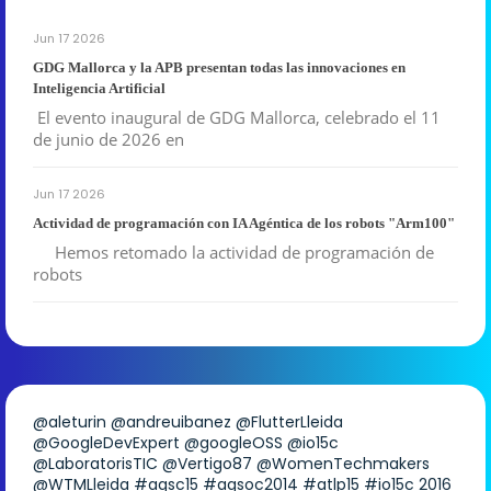
Jun 17 2026
GDG Mallorca y la APB presentan todas las innovaciones en
Inteligencia Artificial
El evento inaugural de GDG Mallorca, celebrado el 11
de junio de 2026 en
Jun 17 2026
Actividad de programación con IA Agéntica de los robots "Arm100"
Hemos retomado la actividad de programación de
robots
@aleturin
@andreuibanez
@FlutterLleida
@GoogleDevExpert
@googleOSS
@io15c
@LaboratorisTIC
@Vertigo87
@WomenTechmakers
@WTMLleida
#agsc15
#agsoc2014
#atlp15
#io15c
2016