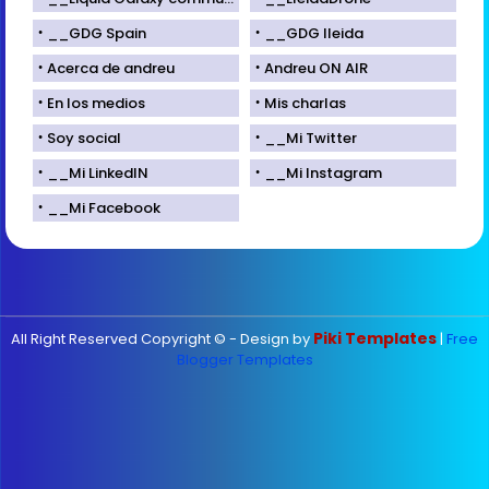
__GDG Spain
__GDG lleida
Acerca de andreu
Andreu ON AIR
En los medios
Mis charlas
Soy social
__Mi Twitter
__Mi LinkedIN
__Mi Instagram
__Mi Facebook
Piki Templates
All Right Reserved Copyright © - Design by
|
Free
Blogger Templates