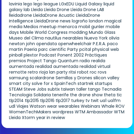
lavinia
lego
lego league
LGxEDU
Liquid Galaxy
liquid
galaxy lab
Lleida
Lleida Drone
Lleida Drone LAB
lleidadrone
LleidaDrone Acuatic
LleidaDrone
Intelligence
LleidaDrone news
logroño
london
magical
media
Medios
meetup
menorca
mobil gunler
mobile
days
Mobile World Congress
modding
Mundo Glass
Museo del Clima
nautilus
nearables
Nueva York
olivia
newton john
opendata
openwheelchair
P.E.R.A.
paco
martin
Paeria
parc cientific
Party
pcital
physical web
pinball
plextor
Podcast
Ponent 2002
Pràctiques
premios
Project Tango
Quantum
radio
realida
aumentada
realidad aumentada
realidad virtual
remotte
retro
rioja lan party
ritsi
robot
roc
rovs
samsung
scalardrone
Semillas y Drones
silicon valley
smart city
solve for x
SpainTech
startrek
startups
STEAM
Steve Jobs
subtix
taiwan
taller
tango
Tecnadia
Tecnologia Solidaria
tenerife
the drone show
theta
tic
tlp2014
tlp2015
tlp2016
tlp2017
turkey
tv
twit
ua1
ua1fm
udl
Viajes
Watson
wear
wearables
Webinars
Whale ROV
WomenTechMakers
wordpress
WTM Ambassador
WTM
Lleida
Xtorm
year in review