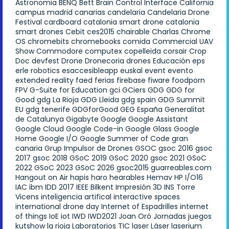
Astronomia
BENQ
Bett
Brain Control Interface
California
campus madrid
canarias
candelaria
Candelaria Drone
Festival
cardboard
catalonia smart drone
catalonia
smart drones
Cebit
ces2015
chairable
Charlas
Chrome
OS
chromebits
chromebooks
comida
Commercial UAV
Show
Commodore
computex
copelleida
corsair
Crop
Doc
devfest
Drone
Dronecoria
drones
Educación
eps
erle robotics
esaccesibleapp
euskal
event
evento
extended reality
faed
ferias
firebase
fiware
foodporn
FPV
G-Suite for Education
gci
GCiers
GDG
GDG for
Good
gdg La Rioja
GDG Lleida
gdg spain
GDG Summit
EU
gdg tenerife
GDGforGood
GEG España
Generalitat
de Catalunya
Gigabyte
Google
Google Assistant
Google Cloud
Google Code-in
Google Glass
Google
Home
Google I/O
Google Summer of Code
gran
canaria
Grup Impulsor de Drones
GSOC
gsoc 2016
gsoc
2017
gsoc 2018
GSoC 2019
GSoC 2020
gsoc 2021
GSoC
2022
GSoC 2023
GSoC 2026
gsoc2015
guarreables.com
Hangout on Air
hapis
haro
hearables
Hemav
HP
I/O16
IAC
ibm
IDD 2017
IEEE Bilkent
Impresión 3D
INS Torre
Vicens
inteligencia artifical
interactive spaces
international drone day
Internet of Espadrilles
internet
of things
IoE
iot
IWD
IWD2021
Joan Oró
Jornadas
juegos
kutshow
la rioja
Laboratorios TIC
laser
Láser
laserium