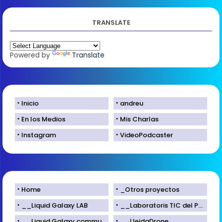
TRANSLATE
Powered by
Translate
Inicio
andreu
En los Medios
Mis Charlas
Instagram
VideoPodcaster
Home
_Otros proyectos
__Liquid Galaxy LAB
__Laboratoris TIC del Parc Científic de Lleida
__Liquid Galaxy community
__LleidaDrone