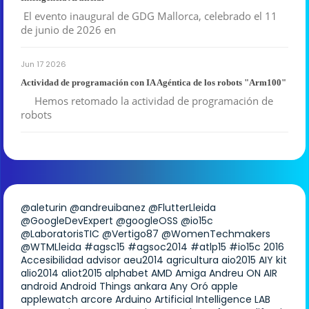
El evento inaugural de GDG Mallorca, celebrado el 11
de junio de 2026 en
Jun 17 2026
Actividad de programación con IA Agéntica de los robots "Arm100"
Hemos retomado la actividad de programación de
robots
@aleturin
@andreuibanez
@FlutterLleida
@GoogleDevExpert
@googleOSS
@io15c
@LaboratorisTIC
@Vertigo87
@WomenTechmakers
@WTMLleida
#agsc15
#agsoc2014
#atlp15
#io15c
2016
Accesibilidad
advisor
aeu2014
agricultura
aio2015
AIY kit
alio2014
aliot2015
alphabet
AMD
Amiga
Andreu ON AIR
android
Android Things
ankara
Any Oró
apple
applewatch
arcore
Arduino
Artificial Intelligence LAB