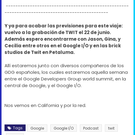
---------------------------------------------------
-------------------------------------------
Y ya para acabar las previsiones para este viaje:
vuelvo a la grabación de TWIT el 22 de junio.
Además espero
encontrarme con Jason, Gina, y
Cecilia entre otros en el Google I/O y en las brick
studios de Twit en Petaluma.
Allí estaremos junto con diversos compañeros de los
GDG españoles, los cuales estaremos aquella semana
entre el Google Developers Group world summit, en la
central de Google, y el Google I/O.
Nos vemos en California y por la red.
Tags
Google
Google I/O
Podcast
twit