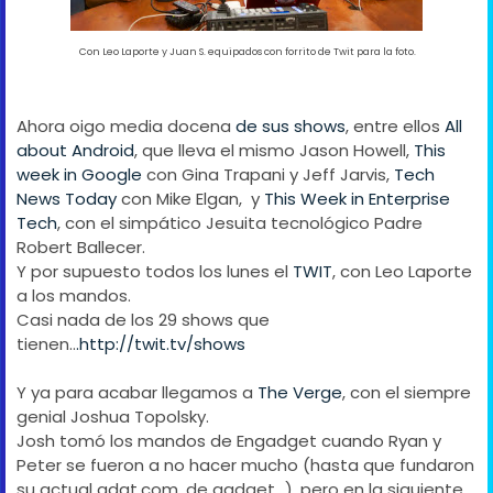
Con Leo Laporte y Juan S. equipados con forrito de Twit para la foto.
Ahora oigo media docena
de sus shows
, entre ellos
All
about Android
, que lleva el mismo Jason Howell,
This
week in Google
con Gina Trapani y Jeff Jarvis,
Tech
News Today
con Mike Elgan, y
This Week in Enterprise
Tech
, con el simpático Jesuita tecnológico Padre
Robert Ballecer.
Y por supuesto todos los lunes el
TWIT
, con Leo Laporte
a los mandos.
Casi nada de los 29 shows que
tienen..
.http://twit.tv/shows
Y ya para acabar llegamos a
The Verge
, con el siempre
genial Joshua Topolsky.
Josh tomó los mandos de Engadget cuando Ryan y
Peter se fueron a no hacer mucho (hasta que fundaron
su actual gdgt.com, de gadget...), pero en la siguiente