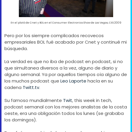
En el plató de Cnet y BOL en el Consumer Electronics Show de Las Vegas, CES 2009
Pero por los siempre complicados recovecos
empresariales BOL fué acabado por Cnet y continué mi
búsqueda.
La verdad es que no iba de podcast en podcast, si no
que simultanea diversos a la vez, alguno de diario y
alguno semanal. Ya por aquellos tiempos oía alguno de
los muchos podcast que
Leo Laporte
hacía en su
cadena
Twitt.tv
.
Su famoso mundialmente
Twit
, this week in tech,
podcast semanal con los mejores analistas de la costa
oeste, era una obligación todos los lunes (se grababa
los domingos).