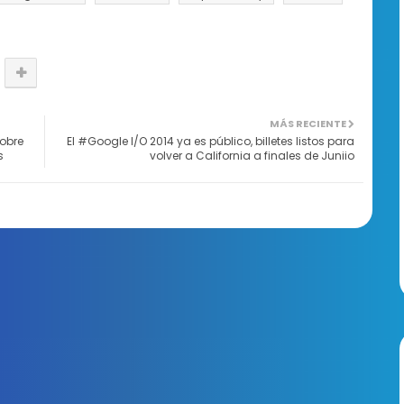
MÁS RECIENTE
obre
El #Google I/O 2014 ya es público, billetes listos para
s
volver a California a finales de Juniio