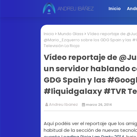
Inicio
And
Inicio
Mundo Glass
Vídeo reportaje de @Jua
@Mario_Ezquerro sobre los GDG Spain y las 
Televisión La Rioja
Vídeo reportaje de @J
un servidor hablando 
GDG Spain y las #Goog
#liquidgalaxy #TVR Tel
Andreu Ibanez
marzo 26, 2014
Aquí podéis ver el reportaje que los ami
habitual de la sección de nuevas tecnol
evento Loading Rioja Lan Party 2014
, baj