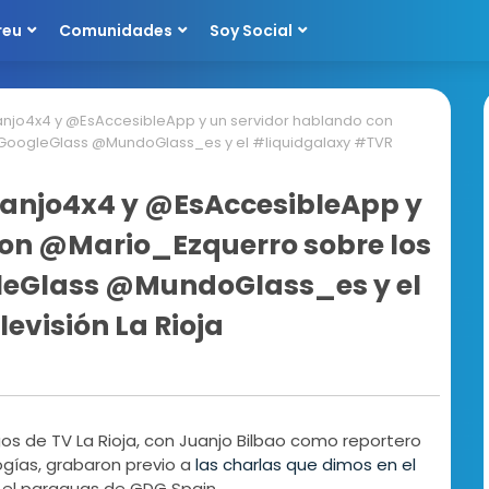
reu
Comunidades
Soy Social
njo4x4 y @EsAccesibleApp y un servidor hablando con
#GoogleGlass @MundoGlass_es y el #liquidgalaxy #TVR
uanjo4x4 y @EsAccesibleApp y
con @Mario_Ezquerro sobre los
leGlass @MundoGlass_es y el
evisión La Rioja
gos de TV La Rioja, con Juanjo Bilbao como reportero
ogías, grabaron previo a
las charlas que dimos en el
o el paraguas de GDG Spain.