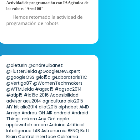
Actividad de programación con IA Agéntica de
los robots "Arm100"
Hemos retomado la actividad de
programación de robots
@aleturin
@andreuibanez
@FlutterLleida
@GoogleDevExpert
@googleOSS
@io15c
@LaboratorisTIC
@Vertigo87
@WomenTechmakers
@WTMLleida
#agsc15
#agsoc2014
#atlp15
#io15c
2016
Accesibilidad
advisor
aeu2014
agricultura
aio2015
AIY kit
alio2014
aliot2015
alphabet
AMD
Amiga
Andreu ON AIR
android
Android
Things
ankara
Any Oró
apple
applewatch
arcore
Arduino
Artificial
Intelligence LAB
Astronomia
BENQ
Bett
Brain Control Interface
California