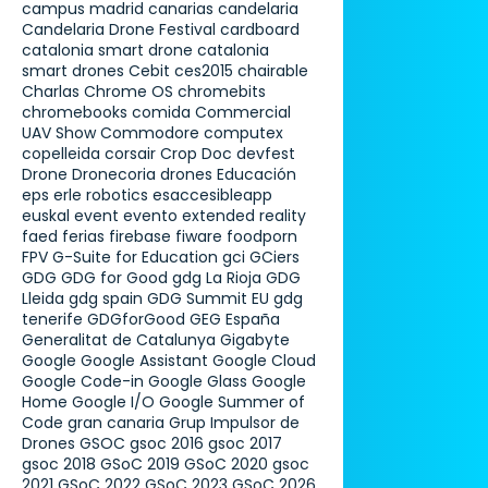
campus madrid
canarias
candelaria
Candelaria Drone Festival
cardboard
catalonia smart drone
catalonia
smart drones
Cebit
ces2015
chairable
Charlas
Chrome OS
chromebits
chromebooks
comida
Commercial
UAV Show
Commodore
computex
copelleida
corsair
Crop Doc
devfest
Drone
Dronecoria
drones
Educación
eps
erle robotics
esaccesibleapp
euskal
event
evento
extended reality
faed
ferias
firebase
fiware
foodporn
FPV
G-Suite for Education
gci
GCiers
GDG
GDG for Good
gdg La Rioja
GDG
Lleida
gdg spain
GDG Summit EU
gdg
tenerife
GDGforGood
GEG España
Generalitat de Catalunya
Gigabyte
Google
Google Assistant
Google Cloud
Google Code-in
Google Glass
Google
Home
Google I/O
Google Summer of
Code
gran canaria
Grup Impulsor de
Drones
GSOC
gsoc 2016
gsoc 2017
gsoc 2018
GSoC 2019
GSoC 2020
gsoc
2021
GSoC 2022
GSoC 2023
GSoC 2026