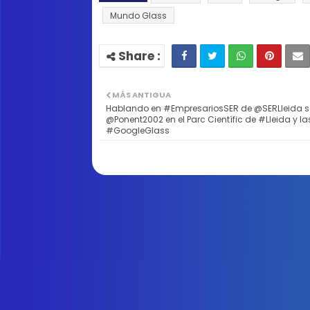
Mundo Glass
MÁS ANTIGUA
Hablando en #EmpresariosSER de @SERLleida s
@Ponent2002 en el Parc Científic de #Lleida y la
#GoogleGlass