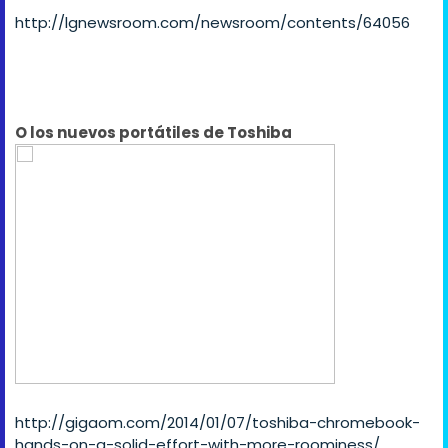
http://lgnewsroom.com/newsroom/contents/64056
O los nuevos portátiles de Toshiba
http://gigaom.com/2014/01/07/toshiba-chromebook-
hands-on-a-solid-effort-with-more-roominess/