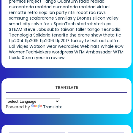
premios
Project Tango
Quantum
radio
realida
aumentada
realidad aumentada
realidad virtual
remotte
retro
rioja lan party
ritsi
robot
roc
rovs
samsung
scalardrone
Semillas y Drones
silicon valley
smart city
solve for x
SpainTech
startrek
startups
STEAM
Steve Jobs
subtix
taiwan
taller
tango
Tecnadia
Tecnologia Solidaria
tenerife
the drone show
theta
tic
tlp2014
tlp2015
tlp2016
tlp2017
turkey
tv
twit
ua1
ua1fm
udl
Viajes
Watson
wear
wearables
Webinars
Whale ROV
WomenTechMakers
wordpress
WTM Ambassador
WTM
Lleida
Xtorm
year in review
TRANSLATE
Powered by
Translate