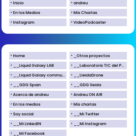
Inicio
andreu
En los Medios
Mis Charlas
Instagram
VideoPodcaster
Home
_Otros proyectos
__Liquid Galaxy LAB
__Laboratoris TIC del Parc Científic de Lleida
__Liquid Galaxy community
__LleidaDrone
__GDG Spain
__GDG lleida
Acerca de andreu
Andreu ON AIR
En los medios
Mis charlas
Soy social
__Mi Twitter
__Mi LinkedIN
__Mi Instagram
__Mi Facebook