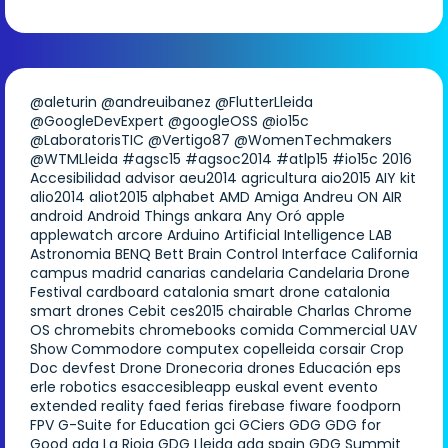
@aleturin
@andreuibanez
@FlutterLleida
@GoogleDevExpert
@googleOSS
@io15c
@LaboratorisTIC
@Vertigo87
@WomenTechmakers
@WTMLleida
#agsc15
#agsoc2014
#atlp15
#io15c
2016
Accesibilidad
advisor
aeu2014
agricultura
aio2015
AIY kit
alio2014
aliot2015
alphabet
AMD
Amiga
Andreu ON AIR
android
Android Things
ankara
Any Oró
apple
applewatch
arcore
Arduino
Artificial Intelligence LAB
Astronomia
BENQ
Bett
Brain Control Interface
California
campus madrid
canarias
candelaria
Candelaria Drone
Festival
cardboard
catalonia smart drone
catalonia
smart drones
Cebit
ces2015
chairable
Charlas
Chrome
OS
chromebits
chromebooks
comida
Commercial UAV
Show
Commodore
computex
copelleida
corsair
Crop
Doc
devfest
Drone
Dronecoria
drones
Educación
eps
erle robotics
esaccesibleapp
euskal
event
evento
extended reality
faed
ferias
firebase
fiware
foodporn
FPV
G-Suite for Education
gci
GCiers
GDG
GDG for
Good
gdg La Rioja
GDG Lleida
gdg spain
GDG Summit