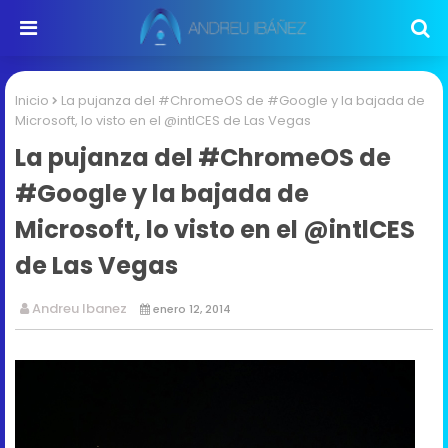
Inicio
La pujanza del #ChromeOS de #Google y la bajada de
Microsoft, lo visto en el @intlCES de Las Vegas
La pujanza del #ChromeOS de
#Google y la bajada de
Microsoft, lo visto en el @intlCES
de Las Vegas
Andreu Ibanez
enero 12, 2014