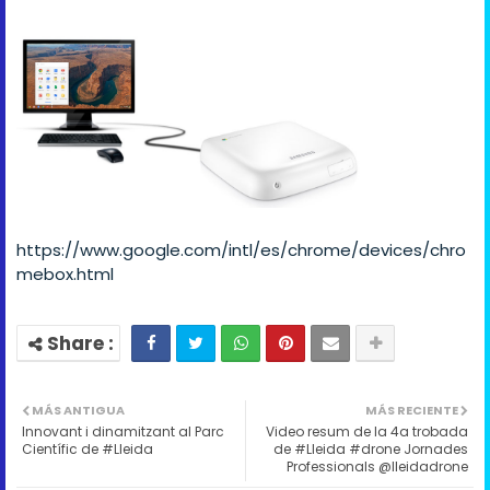
https://www.google.com/intl/es/chrome/devices/chro
mebox.html
MÁS ANTIGUA
MÁS RECIENTE
Innovant i dinamitzant al Parc
Video resum de la 4a trobada
Científic de #Lleida
de #Lleida #drone Jornades
Professionals @lleidadrone