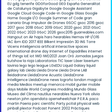
EU
gdg tenerife
GDGforGood
GEG España
Generalitat
de Catalunya
Gigabyte
Google
Google Assistant
Google Cloud
Google Code-in
Google Glass
Google
Home
Google I/O
Google Summer of Code
gran
canaria
Grup Impulsor de Drones
GSOC
gsoc 2016
gsoc
2017
gsoc 2018
GSoC 2019
GSoC 2020
gsoc 2021
GSoC
2022
GSoC 2023
GSoC 2026
gsoc2015
guarreables.com
Hangout on Air
hapis
haro
hearables
Hemav
HP
I/O16
IAC
ibm
IDD 2017
IEEE Bilkent
Impresión 3D
INS Torre
Vicens
inteligencia artifical
interactive spaces
international drone day
Internet of Espadrilles
internet
of things
IoE
iot
IWD
IWD2021
Joan Oró
Jornadas
juegos
kutshow
la rioja
Laboratorios TIC
laser
Láser
laserium
lavinia
lego
lego league
LGxEDU
Liquid Galaxy
liquid
galaxy lab
Lleida
Lleida Drone
Lleida Drone LAB
lleidadrone
LleidaDrone Acuatic
LleidaDrone
Intelligence
LleidaDrone news
logroño
london
magical
media
Medios
meetup
menorca
mobil gunler
mobile
days
Mobile World Congress
modding
Mundo Glass
Museo del Clima
nautilus
nearables
Nueva York
olivia
newton john
opendata
openwheelchair
P.E.R.A.
paco
martin
Paeria
parc cientific
Party
pcital
physical web
pinball
plextor
Podcast
Ponent 2002
Pràctiques