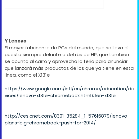
Y Lenovo
El mayor fabricante de PCs del mundo, que se lleva el
puesto siempre delante o detrás de HP, que tambien
se apunta al carro y aprovecha la feria para anunciar
que lanzará más productos de los que ya tiene en esta
línea, como el X131e
https://www.google.com/intl/en/chrome/education/de
vices/lenovo-x131e-chromebook.html#len-x131e
http://ces.cnet.com/8301-35284_1-57616879/lenovo-
plans-big-chromebook-push-for-2014/