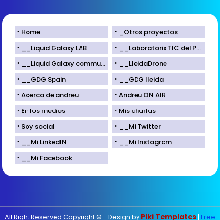
Home
_Otros proyectos
__Liquid Galaxy LAB
__Laboratoris TIC del Parc Científic de Lleida
__Liquid Galaxy community
__LleidaDrone
__GDG Spain
__GDG lleida
Acerca de andreu
Andreu ON AIR
En los medios
Mis charlas
Soy social
__Mi Twitter
__Mi LinkedIN
__Mi Instagram
__Mi Facebook
Piki Templates
All Right Reserved Copyright © - Design by
|
Free