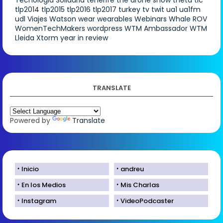
tlp2014
tlp2015
tlp2016
tlp2017
turkey
tv
twit
ua1
ua1fm
udl
Viajes
Watson
wear
wearables
Webinars
Whale ROV
WomenTechMakers
wordpress
WTM Ambassador
WTM
Lleida
Xtorm
year in review
TRANSLATE
Powered by
Translate
Inicio
andreu
En los Medios
Mis Charlas
Instagram
VideoPodcaster