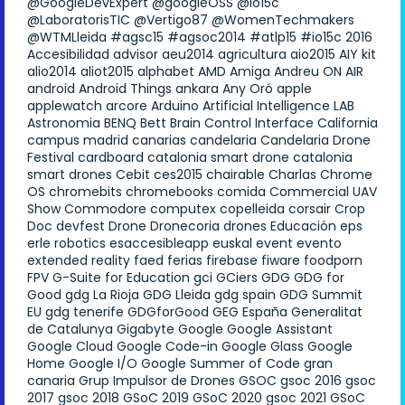
@GoogleDevExpert
@googleOSS
@io15c
@LaboratorisTIC
@Vertigo87
@WomenTechmakers
@WTMLleida
#agsc15
#agsoc2014
#atlp15
#io15c
2016
Accesibilidad
advisor
aeu2014
agricultura
aio2015
AIY kit
alio2014
aliot2015
alphabet
AMD
Amiga
Andreu ON AIR
android
Android Things
ankara
Any Oró
apple
applewatch
arcore
Arduino
Artificial Intelligence LAB
Astronomia
BENQ
Bett
Brain Control Interface
California
campus madrid
canarias
candelaria
Candelaria Drone
Festival
cardboard
catalonia smart drone
catalonia
smart drones
Cebit
ces2015
chairable
Charlas
Chrome
OS
chromebits
chromebooks
comida
Commercial UAV
Show
Commodore
computex
copelleida
corsair
Crop
Doc
devfest
Drone
Dronecoria
drones
Educación
eps
erle robotics
esaccesibleapp
euskal
event
evento
extended reality
faed
ferias
firebase
fiware
foodporn
FPV
G-Suite for Education
gci
GCiers
GDG
GDG for
Good
gdg La Rioja
GDG Lleida
gdg spain
GDG Summit
EU
gdg tenerife
GDGforGood
GEG España
Generalitat
de Catalunya
Gigabyte
Google
Google Assistant
Google Cloud
Google Code-in
Google Glass
Google
Home
Google I/O
Google Summer of Code
gran
canaria
Grup Impulsor de Drones
GSOC
gsoc 2016
gsoc
2017
gsoc 2018
GSoC 2019
GSoC 2020
gsoc 2021
GSoC