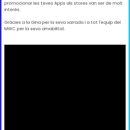
promocionar les teves Apps als stores van ser de molt
interés.
Gràcies a la Gina per la seva xarrada i a tot l'equip del
MWC per la seva amabilitat.