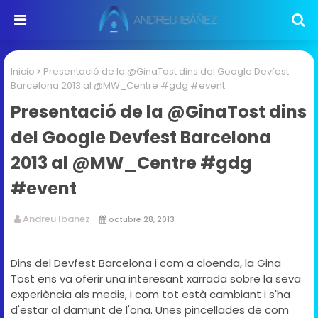
Inicio
Presentació de la @GinaTost dins del Google Devfest
Barcelona 2013 al @MW_Centre #gdg #event
Presentació de la @GinaTost dins
del Google Devfest Barcelona
2013 al @MW_Centre #gdg
#event
Andreu Ibanez
octubre 28, 2013
Dins del Devfest Barcelona i com a cloenda, la Gina
Tost ens va oferir una interesant xarrada sobre la seva
experiència als medis, i com tot està cambiant i s'ha
d'estar al damunt de l'ona. Unes pincellades de com