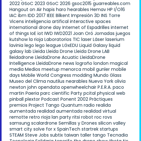
2022
GSoC 2023
GSoC 2026
gsoc2015
guarreables.com
Hangout on Air
hapis
haro
hearables
Hemav
HP
I/O16
IAC
ibm
IDD 2017
IEEE Bilkent
Impresión 3D
INS Torre
Vicens
inteligencia artifical
interactive spaces
international drone day
Internet of Espadrilles
internet
of things
IoE
iot
IWD
IWD2021
Joan Oró
Jornadas
juegos
kutshow
la rioja
Laboratorios TIC
laser
Láser
laserium
lavinia
lego
lego league
LGxEDU
Liquid Galaxy
liquid
galaxy lab
Lleida
Lleida Drone
Lleida Drone LAB
lleidadrone
LleidaDrone Acuatic
LleidaDrone
Intelligence
LleidaDrone news
logroño
london
magical
media
Medios
meetup
menorca
mobil gunler
mobile
days
Mobile World Congress
modding
Mundo Glass
Museo del Clima
nautilus
nearables
Nueva York
olivia
newton john
opendata
openwheelchair
P.E.R.A.
paco
martin
Paeria
parc cientific
Party
pcital
physical web
pinball
plextor
Podcast
Ponent 2002
Pràctiques
premios
Project Tango
Quantum
radio
realida
aumentada
realidad aumentada
realidad virtual
remotte
retro
rioja lan party
ritsi
robot
roc
rovs
samsung
scalardrone
Semillas y Drones
silicon valley
smart city
solve for x
SpainTech
startrek
startups
STEAM
Steve Jobs
subtix
taiwan
taller
tango
Tecnadia
Tecnologia Solidaria
tenerife
the drone show
theta
tic