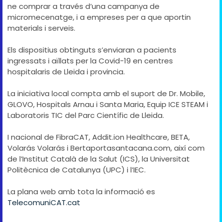
ne comprar a través d’una campanya de
micromecenatge, i a empreses per a que aportin
materials i serveis.
Els dispositius obtinguts s’enviaran a pacients
ingressats i aïllats per la Covid-19 en centres
hospitalaris de Lleida i provincia.
La iniciativa local compta amb el suport de Dr. Mobile,
GLOVO, Hospitals Arnau i Santa Maria, Equip ICE STEAM i
Laboratoris TIC del Parc Científic de Lleida.
I nacional de FibraCAT, Addit.ion Healthcare, BETA,
Volarás Volarás i Bertaportasantacana.com, així com
de l’Institut Català de la Salut (ICS), la Universitat
Politècnica de Catalunya (UPC) i l’IEC.
La plana web amb tota la informació es
TelecomuniCAT.cat