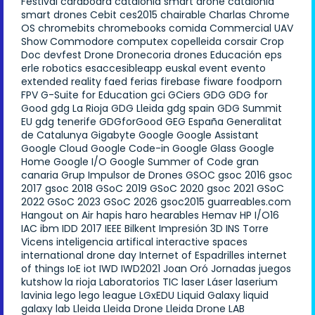
Festival
cardboard
catalonia smart drone
catalonia
smart drones
Cebit
ces2015
chairable
Charlas
Chrome
OS
chromebits
chromebooks
comida
Commercial UAV
Show
Commodore
computex
copelleida
corsair
Crop
Doc
devfest
Drone
Dronecoria
drones
Educación
eps
erle robotics
esaccesibleapp
euskal
event
evento
extended reality
faed
ferias
firebase
fiware
foodporn
FPV
G-Suite for Education
gci
GCiers
GDG
GDG for
Good
gdg La Rioja
GDG Lleida
gdg spain
GDG Summit
EU
gdg tenerife
GDGforGood
GEG España
Generalitat
de Catalunya
Gigabyte
Google
Google Assistant
Google Cloud
Google Code-in
Google Glass
Google
Home
Google I/O
Google Summer of Code
gran
canaria
Grup Impulsor de Drones
GSOC
gsoc 2016
gsoc
2017
gsoc 2018
GSoC 2019
GSoC 2020
gsoc 2021
GSoC
2022
GSoC 2023
GSoC 2026
gsoc2015
guarreables.com
Hangout on Air
hapis
haro
hearables
Hemav
HP
I/O16
IAC
ibm
IDD 2017
IEEE Bilkent
Impresión 3D
INS Torre
Vicens
inteligencia artifical
interactive spaces
international drone day
Internet of Espadrilles
internet
of things
IoE
iot
IWD
IWD2021
Joan Oró
Jornadas
juegos
kutshow
la rioja
Laboratorios TIC
laser
Láser
laserium
lavinia
lego
lego league
LGxEDU
Liquid Galaxy
liquid
galaxy lab
Lleida
Lleida Drone
Lleida Drone LAB