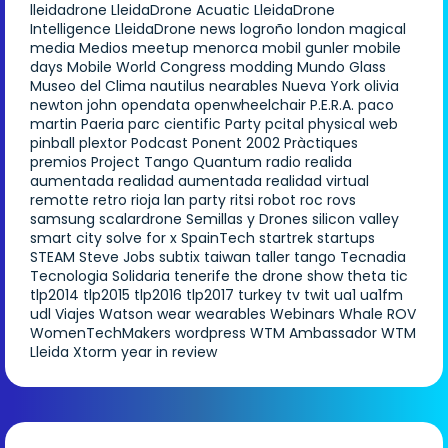
lleidadrone
LleidaDrone Acuatic
LleidaDrone
Intelligence
LleidaDrone news
logroño
london
magical
media
Medios
meetup
menorca
mobil gunler
mobile
days
Mobile World Congress
modding
Mundo Glass
Museo del Clima
nautilus
nearables
Nueva York
olivia
newton john
opendata
openwheelchair
P.E.R.A.
paco
martin
Paeria
parc cientific
Party
pcital
physical web
pinball
plextor
Podcast
Ponent 2002
Pràctiques
premios
Project Tango
Quantum
radio
realida
aumentada
realidad aumentada
realidad virtual
remotte
retro
rioja lan party
ritsi
robot
roc
rovs
samsung
scalardrone
Semillas y Drones
silicon valley
smart city
solve for x
SpainTech
startrek
startups
STEAM
Steve Jobs
subtix
taiwan
taller
tango
Tecnadia
Tecnologia Solidaria
tenerife
the drone show
theta
tic
tlp2014
tlp2015
tlp2016
tlp2017
turkey
tv
twit
ua1
ua1fm
udl
Viajes
Watson
wear
wearables
Webinars
Whale ROV
WomenTechMakers
wordpress
WTM Ambassador
WTM
Lleida
Xtorm
year in review