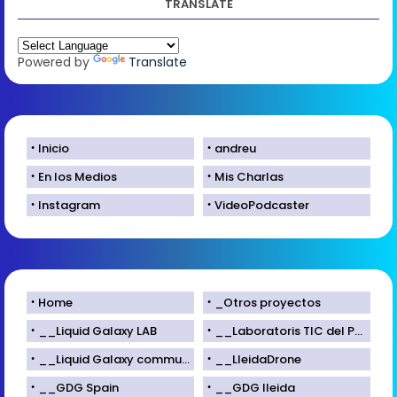
TRANSLATE
Powered by
Translate
Inicio
andreu
En los Medios
Mis Charlas
Instagram
VideoPodcaster
Home
_Otros proyectos
__Liquid Galaxy LAB
__Laboratoris TIC del Parc Científic de Lleida
__Liquid Galaxy community
__LleidaDrone
__GDG Spain
__GDG lleida