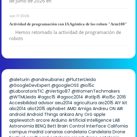
de junio de 2026 en
Jun 17 2026
Actividad de programación con IA Agéntica de los robots "Arm100"
Hemos retomado la actividad de programación de
robots
@aleturin
@andreuibanez
@FlutterLleida
@GoogleDevExpert
@googleOSS
@io15c
@LaboratorisTIC
@Vertigo87
@WomenTechmakers
@WTMLleida
#agsc15
#agsoc2014
#atlp15
#io15c
2016
Accesibilidad
advisor
aeu2014
agricultura
aio2015
AIY kit
alio2014
aliot2015
alphabet
AMD
Amiga
Andreu ON AIR
android
Android Things
ankara
Any Oró
apple
applewatch
arcore
Arduino
Artificial Intelligence LAB
Astronomia
BENQ
Bett
Brain Control Interface
California
campus madrid
canarias
candelaria
Candelaria Drone