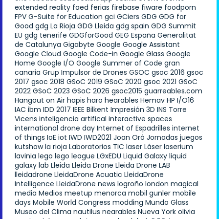
extended reality
faed
ferias
firebase
fiware
foodporn
FPV
G-Suite for Education
gci
GCiers
GDG
GDG for
Good
gdg La Rioja
GDG Lleida
gdg spain
GDG Summit
EU
gdg tenerife
GDGforGood
GEG España
Generalitat
de Catalunya
Gigabyte
Google
Google Assistant
Google Cloud
Google Code-in
Google Glass
Google
Home
Google I/O
Google Summer of Code
gran
canaria
Grup Impulsor de Drones
GSOC
gsoc 2016
gsoc
2017
gsoc 2018
GSoC 2019
GSoC 2020
gsoc 2021
GSoC
2022
GSoC 2023
GSoC 2026
gsoc2015
guarreables.com
Hangout on Air
hapis
haro
hearables
Hemav
HP
I/O16
IAC
ibm
IDD 2017
IEEE Bilkent
Impresión 3D
INS Torre
Vicens
inteligencia artifical
interactive spaces
international drone day
Internet of Espadrilles
internet
of things
IoE
iot
IWD
IWD2021
Joan Oró
Jornadas
juegos
kutshow
la rioja
Laboratorios TIC
laser
Láser
laserium
lavinia
lego
lego league
LGxEDU
Liquid Galaxy
liquid
galaxy lab
Lleida
Lleida Drone
Lleida Drone LAB
lleidadrone
LleidaDrone Acuatic
LleidaDrone
Intelligence
LleidaDrone news
logroño
london
magical
media
Medios
meetup
menorca
mobil gunler
mobile
days
Mobile World Congress
modding
Mundo Glass
Museo del Clima
nautilus
nearables
Nueva York
olivia