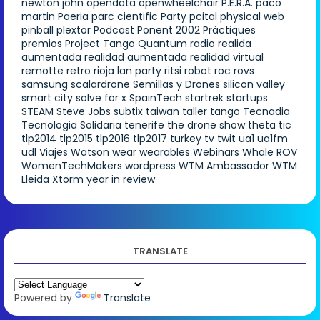
newton john
opendata
openwheelchair
P.E.R.A.
paco
martin
Paeria
parc cientific
Party
pcital
physical web
pinball
plextor
Podcast
Ponent 2002
Pràctiques
premios
Project Tango
Quantum
radio
realida
aumentada
realidad aumentada
realidad virtual
remotte
retro
rioja lan party
ritsi
robot
roc
rovs
samsung
scalardrone
Semillas y Drones
silicon valley
smart city
solve for x
SpainTech
startrek
startups
STEAM
Steve Jobs
subtix
taiwan
taller
tango
Tecnadia
Tecnologia Solidaria
tenerife
the drone show
theta
tic
tlp2014
tlp2015
tlp2016
tlp2017
turkey
tv
twit
ua1
ua1fm
udl
Viajes
Watson
wear
wearables
Webinars
Whale ROV
WomenTechMakers
wordpress
WTM Ambassador
WTM
Lleida
Xtorm
year in review
TRANSLATE
Powered by
Translate