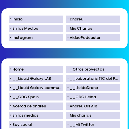
Inicio
andreu
En los Medios
Mis Charlas
Instagram
VideoPodcaster
Home
_Otros proyectos
__Liquid Galaxy LAB
__Laboratoris TIC del Parc Científic de Lleida
__Liquid Galaxy community
__LleidaDrone
__GDG Spain
__GDG lleida
Acerca de andreu
Andreu ON AIR
En los medios
Mis charlas
Soy social
__Mi Twitter