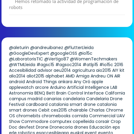
Hemos retomado la actividad de programación de
robots
@aleturin
@andreuibanez
@FlutterLleida
@GoogleDevExpert
@googleOSS
@io15c
@LaboratorisTIC
@Vertigo87
@WomenTechmakers
@WTMLleida
#agsc15
#agsoc2014
#atlp15
#io15c
2016
Accesibilidad
advisor
aeu2014
agricultura
aio2015
AIY kit
alio2014
aliot2015
alphabet
AMD
Amiga
Andreu ON AIR
android
Android Things
ankara
Any Oró
apple
applewatch
arcore
Arduino
Artificial Intelligence LAB
Astronomia
BENQ
Bett
Brain Control Interface
California
campus madrid
canarias
candelaria
Candelaria Drone
Festival
cardboard
catalonia smart drone
catalonia
smart drones
Cebit
ces2015
chairable
Charlas
Chrome
OS
chromebits
chromebooks
comida
Commercial UAV
Show
Commodore
computex
copelleida
corsair
Crop
Doc
devfest
Drone
Dronecoria
drones
Educación
eps
erle robotics
esaccesibleapp
euskal
event
evento