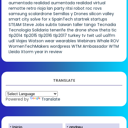
aumentada
realidad aumentada
realidad virtual
remotte
retro
rioja lan party
ritsi
robot
roc
rovs
samsung
scalardrone
Semillas y Drones
silicon valley
smart city
solve for x
SpainTech
startrek
startups
STEAM
Steve Jobs
subtix
taiwan
taller
tango
Tecnadia
Tecnologia Solidaria
tenerife
the drone show
theta
tic
tlp2014
tlp2015
tlp2016
tlp2017
turkey
tv
twit
ua1
ua1fm
udl
Viajes
Watson
wear
wearables
Webinars
Whale ROV
WomenTechMakers
wordpress
WTM Ambassador
WTM
Lleida
Xtorm
year in review
TRANSLATE
Powered by
Translate
Inicio
andreu