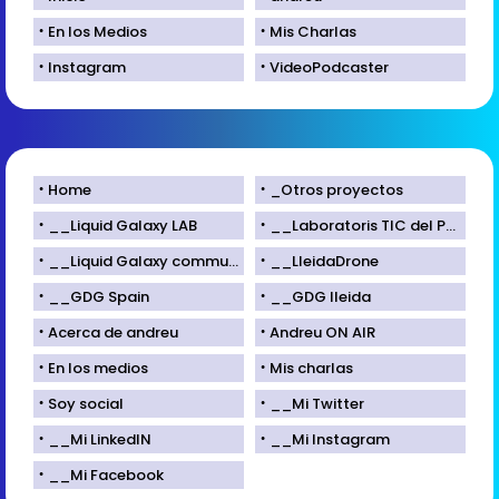
En los Medios
Mis Charlas
Instagram
VideoPodcaster
Home
_Otros proyectos
__Liquid Galaxy LAB
__Laboratoris TIC del Parc Científic de Lleida
__Liquid Galaxy community
__LleidaDrone
__GDG Spain
__GDG lleida
Acerca de andreu
Andreu ON AIR
En los medios
Mis charlas
Soy social
__Mi Twitter
__Mi LinkedIN
__Mi Instagram
__Mi Facebook