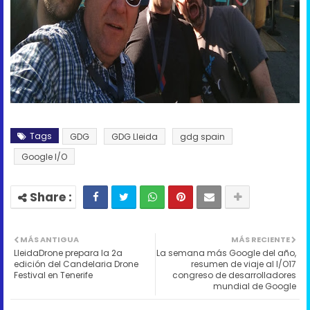
Tags
GDG
GDG Lleida
gdg spain
Google I/O
MÁS ANTIGUA
MÁS RECIENTE
LleidaDrone prepara la 2a
La semana más Google del año,
edición del Candelaria Drone
resumen de viaje al I/O17
Festival en Tenerife
congreso de desarrolladores
mundial de Google