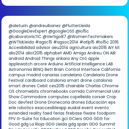
@aleturin
@andreuibanez
@FlutterLleida
@GoogleDevExpert
@googleOSS
@io15c
@LaboratorisTIC
@Vertigo87
@WomenTechmakers
@WTMLleida
#agsc15
#agsoc2014
#atlp15
#io15c
2016
Accesibilidad
advisor
aeu2014
agricultura
aio2015
AIY kit
alio2014
aliot2015
alphabet
AMD
Amiga
Andreu ON AIR
android
Android Things
ankara
Any Oró
apple
applewatch
arcore
Arduino
Artificial Intelligence LAB
Astronomia
BENQ
Bett
Brain Control Interface
California
campus madrid
canarias
candelaria
Candelaria Drone
Festival
cardboard
catalonia smart drone
catalonia
smart drones
Cebit
ces2015
chairable
Charlas
Chrome
OS
chromebits
chromebooks
comida
Commercial UAV
Show
Commodore
computex
copelleida
corsair
Crop
Doc
devfest
Drone
Dronecoria
drones
Educación
eps
erle robotics
esaccesibleapp
euskal
event
evento
extended reality
faed
ferias
firebase
fiware
foodporn
FPV
G-Suite for Education
gci
GCiers
GDG
GDG for
Good
gdg La Rioja
GDG Lleida
gdg spain
GDG Summit