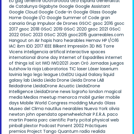
EU
gdg tenerife
GDGforGood
GEG España
Generalitat
de Catalunya
Gigabyte
Google
Google Assistant
Google Cloud
Google Code-in
Google Glass
Google
Home
Google I/O
Google Summer of Code
gran
canaria
Grup Impulsor de Drones
GSOC
gsoc 2016
gsoc
2017
gsoc 2018
GSoC 2019
GSoC 2020
gsoc 2021
GSoC
2022
GSoC 2023
GSoC 2026
gsoc2015
guarreables.com
Hangout on Air
hapis
haro
hearables
Hemav
HP
I/O16
IAC
ibm
IDD 2017
IEEE Bilkent
Impresión 3D
INS Torre
Vicens
inteligencia artifical
interactive spaces
international drone day
Internet of Espadrilles
internet
of things
IoE
iot
IWD
IWD2021
Joan Oró
Jornadas
juegos
kutshow
la rioja
Laboratorios TIC
laser
Láser
laserium
lavinia
lego
lego league
LGxEDU
Liquid Galaxy
liquid
galaxy lab
Lleida
Lleida Drone
Lleida Drone LAB
lleidadrone
LleidaDrone Acuatic
LleidaDrone
Intelligence
LleidaDrone news
logroño
london
magical
media
Medios
meetup
menorca
mobil gunler
mobile
days
Mobile World Congress
modding
Mundo Glass
Museo del Clima
nautilus
nearables
Nueva York
olivia
newton john
opendata
openwheelchair
P.E.R.A.
paco
martin
Paeria
parc cientific
Party
pcital
physical web
pinball
plextor
Podcast
Ponent 2002
Pràctiques
premios
Project Tango
Quantum
radio
realida