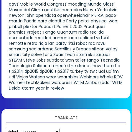
days
Mobile World Congress
modding
Mundo Glass
Museo del Clima
nautilus
nearables
Nueva York
olivia
newton john
opendata
openwheelchair
P.E.R.A.
paco
martin
Paeria
parc cientific
Party
pcital
physical web
pinball
plextor
Podcast
Ponent 2002
Pràctiques
premios
Project Tango
Quantum
radio
realida
aumentada
realidad aumentada
realidad virtual
remotte
retro
rioja lan party
ritsi
robot
roc
rovs
samsung
scalardrone
Semillas y Drones
silicon valley
smart city
solve for x
SpainTech
startrek
startups
STEAM
Steve Jobs
subtix
taiwan
taller
tango
Tecnadia
Tecnologia Solidaria
tenerife
the drone show
theta
tic
tlp2014
tlp2015
tlp2016
tlp2017
turkey
tv
twit
ua1
ua1fm
udl
Viajes
Watson
wear
wearables
Webinars
Whale ROV
WomenTechMakers
wordpress
WTM Ambassador
WTM
Lleida
Xtorm
year in review
TRANSLATE