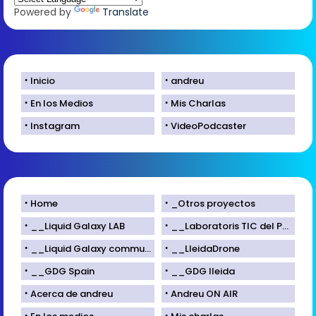
Powered by
Translate
Inicio
andreu
En los Medios
Mis Charlas
Instagram
VideoPodcaster
Home
_Otros proyectos
__Liquid Galaxy LAB
__Laboratoris TIC del Parc Científic de Lleida
__Liquid Galaxy community
__LleidaDrone
__GDG Spain
__GDG lleida
Acerca de andreu
Andreu ON AIR