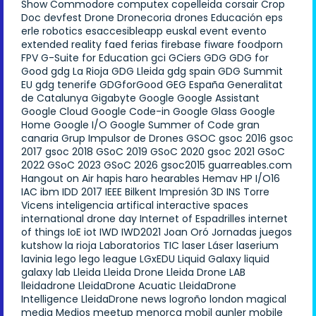
Show
Commodore
computex
copelleida
corsair
Crop
Doc
devfest
Drone
Dronecoria
drones
Educación
eps
erle robotics
esaccesibleapp
euskal
event
evento
extended reality
faed
ferias
firebase
fiware
foodporn
FPV
G-Suite for Education
gci
GCiers
GDG
GDG for
Good
gdg La Rioja
GDG Lleida
gdg spain
GDG Summit
EU
gdg tenerife
GDGforGood
GEG España
Generalitat
de Catalunya
Gigabyte
Google
Google Assistant
Google Cloud
Google Code-in
Google Glass
Google
Home
Google I/O
Google Summer of Code
gran
canaria
Grup Impulsor de Drones
GSOC
gsoc 2016
gsoc
2017
gsoc 2018
GSoC 2019
GSoC 2020
gsoc 2021
GSoC
2022
GSoC 2023
GSoC 2026
gsoc2015
guarreables.com
Hangout on Air
hapis
haro
hearables
Hemav
HP
I/O16
IAC
ibm
IDD 2017
IEEE Bilkent
Impresión 3D
INS Torre
Vicens
inteligencia artifical
interactive spaces
international drone day
Internet of Espadrilles
internet
of things
IoE
iot
IWD
IWD2021
Joan Oró
Jornadas
juegos
kutshow
la rioja
Laboratorios TIC
laser
Láser
laserium
lavinia
lego
lego league
LGxEDU
Liquid Galaxy
liquid
galaxy lab
Lleida
Lleida Drone
Lleida Drone LAB
lleidadrone
LleidaDrone Acuatic
LleidaDrone
Intelligence
LleidaDrone news
logroño
london
magical
media
Medios
meetup
menorca
mobil gunler
mobile