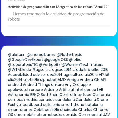
Actividad de programación con IA Agéntica de los robots "Arm100"
Hemos retomado la actividad de programación de
robots
@aleturin
@andreuibanez
@FlutterLleida
@GoogleDevExpert
@googleOSS
@io15c
@LaboratorisTIC
@Vertigo87
@WomenTechmakers
@WTMLleida
#agsc15
#agsoc2014
#atlp15
#io15c
2016
Accesibilidad
advisor
aeu2014
agricultura
aio2015
AIY kit
alio2014
aliot2015
alphabet
AMD
Amiga
Andreu ON AIR
android
Android Things
ankara
Any Oró
apple
applewatch
arcore
Arduino
Artificial Intelligence LAB
Astronomia
BENQ
Bett
Brain Control Interface
California
campus madrid
canarias
candelaria
Candelaria Drone
Festival
cardboard
catalonia smart drone
catalonia
smart drones
Cebit
ces2015
chairable
Charlas
Chrome
OS
chromebits
chromebooks
comida
Commercial UAV