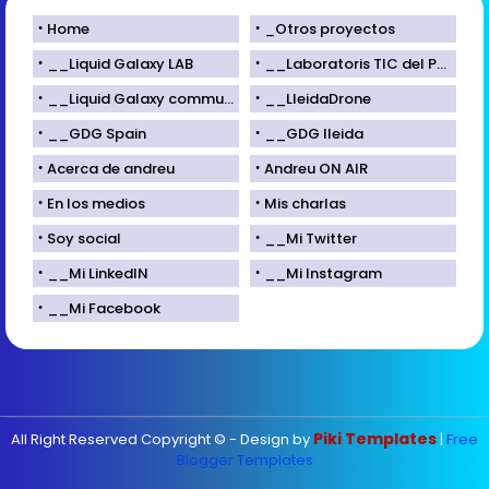
Home
_Otros proyectos
__Liquid Galaxy LAB
__Laboratoris TIC del Parc Científic de Lleida
__Liquid Galaxy community
__LleidaDrone
__GDG Spain
__GDG lleida
Acerca de andreu
Andreu ON AIR
En los medios
Mis charlas
Soy social
__Mi Twitter
__Mi LinkedIN
__Mi Instagram
__Mi Facebook
Piki Templates
All Right Reserved Copyright © - Design by
|
Free
Blogger Templates