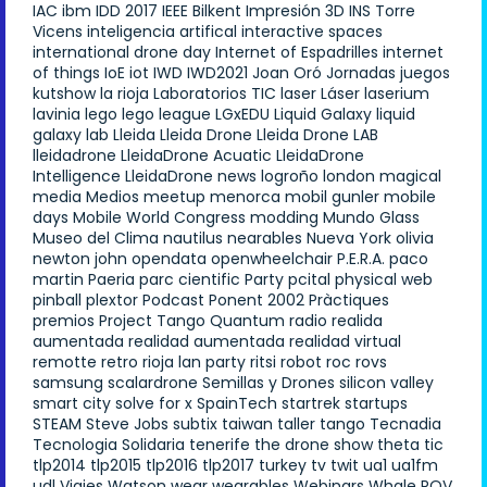
IAC
ibm
IDD 2017
IEEE Bilkent
Impresión 3D
INS Torre
Vicens
inteligencia artifical
interactive spaces
international drone day
Internet of Espadrilles
internet
of things
IoE
iot
IWD
IWD2021
Joan Oró
Jornadas
juegos
kutshow
la rioja
Laboratorios TIC
laser
Láser
laserium
lavinia
lego
lego league
LGxEDU
Liquid Galaxy
liquid
galaxy lab
Lleida
Lleida Drone
Lleida Drone LAB
lleidadrone
LleidaDrone Acuatic
LleidaDrone
Intelligence
LleidaDrone news
logroño
london
magical
media
Medios
meetup
menorca
mobil gunler
mobile
days
Mobile World Congress
modding
Mundo Glass
Museo del Clima
nautilus
nearables
Nueva York
olivia
newton john
opendata
openwheelchair
P.E.R.A.
paco
martin
Paeria
parc cientific
Party
pcital
physical web
pinball
plextor
Podcast
Ponent 2002
Pràctiques
premios
Project Tango
Quantum
radio
realida
aumentada
realidad aumentada
realidad virtual
remotte
retro
rioja lan party
ritsi
robot
roc
rovs
samsung
scalardrone
Semillas y Drones
silicon valley
smart city
solve for x
SpainTech
startrek
startups
STEAM
Steve Jobs
subtix
taiwan
taller
tango
Tecnadia
Tecnologia Solidaria
tenerife
the drone show
theta
tic
tlp2014
tlp2015
tlp2016
tlp2017
turkey
tv
twit
ua1
ua1fm
udl
Viajes
Watson
wear
wearables
Webinars
Whale ROV