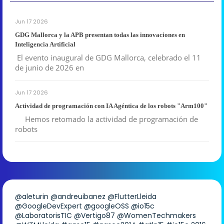
Jun 17 2026
GDG Mallorca y la APB presentan todas las innovaciones en
Inteligencia Artificial
El evento inaugural de GDG Mallorca, celebrado el 11
de junio de 2026 en
Jun 17 2026
Actividad de programación con IA Agéntica de los robots "Arm100"
Hemos retomado la actividad de programación de
robots
@aleturin
@andreuibanez
@FlutterLleida
@GoogleDevExpert
@googleOSS
@io15c
@LaboratorisTIC
@Vertigo87
@WomenTechmakers