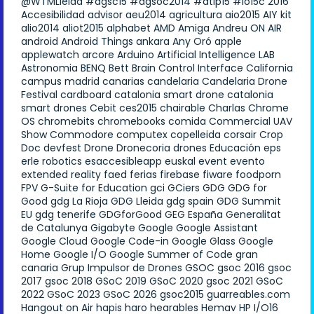
@WTMLleida
#agsc15
#agsoc2014
#atlp15
#io15c
2016
Accesibilidad
advisor
aeu2014
agricultura
aio2015
AIY kit
alio2014
aliot2015
alphabet
AMD
Amiga
Andreu ON AIR
android
Android Things
ankara
Any Oró
apple
applewatch
arcore
Arduino
Artificial Intelligence LAB
Astronomia
BENQ
Bett
Brain Control Interface
California
campus madrid
canarias
candelaria
Candelaria Drone
Festival
cardboard
catalonia smart drone
catalonia
smart drones
Cebit
ces2015
chairable
Charlas
Chrome
OS
chromebits
chromebooks
comida
Commercial UAV
Show
Commodore
computex
copelleida
corsair
Crop
Doc
devfest
Drone
Dronecoria
drones
Educación
eps
erle robotics
esaccesibleapp
euskal
event
evento
extended reality
faed
ferias
firebase
fiware
foodporn
FPV
G-Suite for Education
gci
GCiers
GDG
GDG for
Good
gdg La Rioja
GDG Lleida
gdg spain
GDG Summit
EU
gdg tenerife
GDGforGood
GEG España
Generalitat
de Catalunya
Gigabyte
Google
Google Assistant
Google Cloud
Google Code-in
Google Glass
Google
Home
Google I/O
Google Summer of Code
gran
canaria
Grup Impulsor de Drones
GSOC
gsoc 2016
gsoc
2017
gsoc 2018
GSoC 2019
GSoC 2020
gsoc 2021
GSoC
2022
GSoC 2023
GSoC 2026
gsoc2015
guarreables.com
Hangout on Air
hapis
haro
hearables
Hemav
HP
I/O16