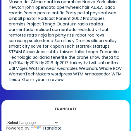
Museo del Clima
nautilus
nearables
Nueva York
olivia
newton john
opendata
openwheelchair
P.E.R.A.
paco
martin
Paeria
parc cientific
Party
pcital
physical web
pinball
plextor
Podcast
Ponent 2002
Pràctiques
premios
Project Tango
Quantum
radio
realida
aumentada
realidad aumentada
realidad virtual
remotte
retro
rioja lan party
ritsi
robot
roc
rovs
samsung
scalardrone
Semillas y Drones
silicon valley
smart city
solve for x
SpainTech
startrek
startups
STEAM
Steve Jobs
subtix
taiwan
taller
tango
Tecnadia
Tecnologia Solidaria
tenerife
the drone show
theta
tic
tlp2014
tlp2015
tlp2016
tlp2017
turkey
tv
twit
ua1
ua1fm
udl
Viajes
Watson
wear
wearables
Webinars
Whale ROV
WomenTechMakers
wordpress
WTM Ambassador
WTM
Lleida
Xtorm
year in review
TRANSLATE
Powered by
Translate