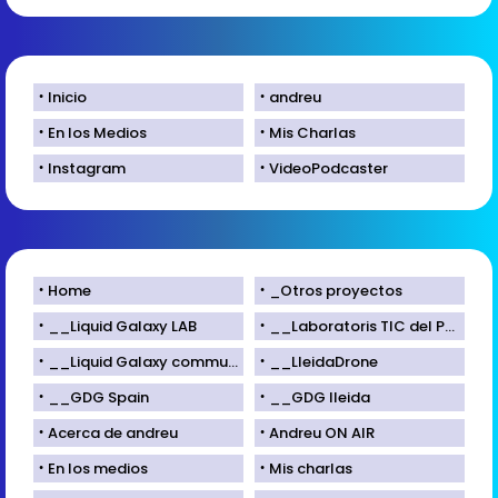
Inicio
andreu
En los Medios
Mis Charlas
Instagram
VideoPodcaster
Home
_Otros proyectos
__Liquid Galaxy LAB
__Laboratoris TIC del Parc Científic de Lleida
__Liquid Galaxy community
__LleidaDrone
__GDG Spain
__GDG lleida
Acerca de andreu
Andreu ON AIR
En los medios
Mis charlas