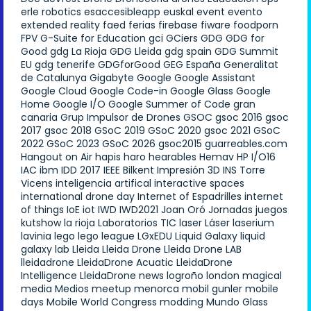
erle robotics
esaccesibleapp
euskal
event
evento
extended reality
faed
ferias
firebase
fiware
foodporn
FPV
G-Suite for Education
gci
GCiers
GDG
GDG for
Good
gdg La Rioja
GDG Lleida
gdg spain
GDG Summit
EU
gdg tenerife
GDGforGood
GEG España
Generalitat
de Catalunya
Gigabyte
Google
Google Assistant
Google Cloud
Google Code-in
Google Glass
Google
Home
Google I/O
Google Summer of Code
gran
canaria
Grup Impulsor de Drones
GSOC
gsoc 2016
gsoc
2017
gsoc 2018
GSoC 2019
GSoC 2020
gsoc 2021
GSoC
2022
GSoC 2023
GSoC 2026
gsoc2015
guarreables.com
Hangout on Air
hapis
haro
hearables
Hemav
HP
I/O16
IAC
ibm
IDD 2017
IEEE Bilkent
Impresión 3D
INS Torre
Vicens
inteligencia artifical
interactive spaces
international drone day
Internet of Espadrilles
internet
of things
IoE
iot
IWD
IWD2021
Joan Oró
Jornadas
juegos
kutshow
la rioja
Laboratorios TIC
laser
Láser
laserium
lavinia
lego
lego league
LGxEDU
Liquid Galaxy
liquid
galaxy lab
Lleida
Lleida Drone
Lleida Drone LAB
lleidadrone
LleidaDrone Acuatic
LleidaDrone
Intelligence
LleidaDrone news
logroño
london
magical
media
Medios
meetup
menorca
mobil gunler
mobile
days
Mobile World Congress
modding
Mundo Glass