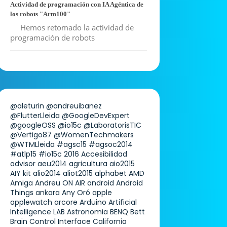
Actividad de programación con IA Agéntica de
los robots "Arm100"
Hemos retomado la actividad de
programación de robots
@aleturin
@andreuibanez
@FlutterLleida
@GoogleDevExpert
@googleOSS
@io15c
@LaboratorisTIC
@Vertigo87
@WomenTechmakers
@WTMLleida
#agsc15
#agsoc2014
#atlp15
#io15c
2016
Accesibilidad
advisor
aeu2014
agricultura
aio2015
AIY kit
alio2014
aliot2015
alphabet
AMD
Amiga
Andreu ON AIR
android
Android
Things
ankara
Any Oró
apple
applewatch
arcore
Arduino
Artificial
Intelligence LAB
Astronomia
BENQ
Bett
Brain Control Interface
California