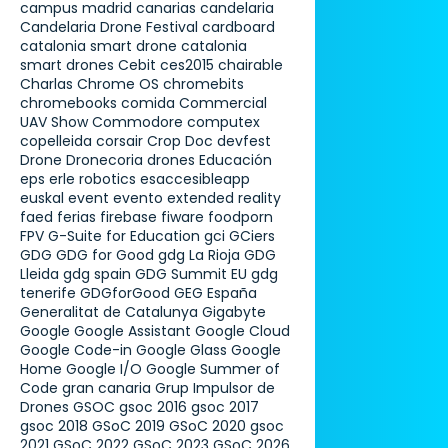
campus madrid
canarias
candelaria
Candelaria Drone Festival
cardboard
catalonia smart drone
catalonia
smart drones
Cebit
ces2015
chairable
Charlas
Chrome OS
chromebits
chromebooks
comida
Commercial
UAV Show
Commodore
computex
copelleida
corsair
Crop Doc
devfest
Drone
Dronecoria
drones
Educación
eps
erle robotics
esaccesibleapp
euskal
event
evento
extended reality
faed
ferias
firebase
fiware
foodporn
FPV
G-Suite for Education
gci
GCiers
GDG
GDG for Good
gdg La Rioja
GDG
Lleida
gdg spain
GDG Summit EU
gdg
tenerife
GDGforGood
GEG España
Generalitat de Catalunya
Gigabyte
Google
Google Assistant
Google Cloud
Google Code-in
Google Glass
Google
Home
Google I/O
Google Summer of
Code
gran canaria
Grup Impulsor de
Drones
GSOC
gsoc 2016
gsoc 2017
gsoc 2018
GSoC 2019
GSoC 2020
gsoc
2021
GSoC 2022
GSoC 2023
GSoC 2026