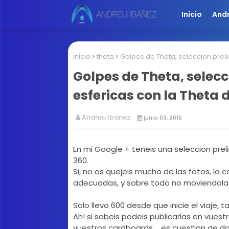
Inicio
And
Inicio
theta
Golpes de Theta, seleccion prel
Golpes de Theta, selec
esfericas con la Theta 
Andreu Ibanez
junio 03, 2015
En mi Google + teneis una seleccion pr
360.
Si, no os quejeis mucho de las fotos, la
adecuadas, y sobre todo no moviendola a
Solo llevo 600 desde que inicie el viaje, 
Ah! si sabeis podeis publicarlas en vuest
vuestros cardboards.... es cuestion de d