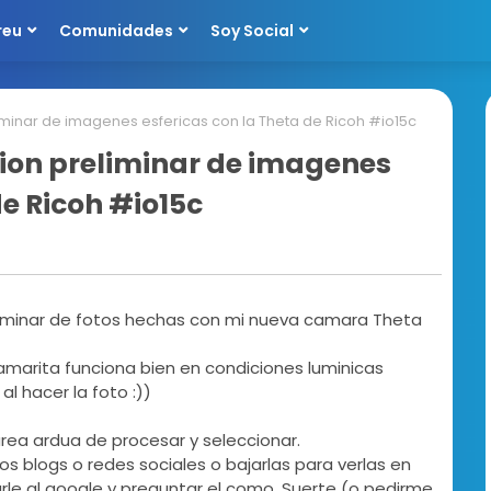
reu
Comunidades
Soy Social
iminar de imagenes esfericas con la Theta de Ricoh #io15c
cion preliminar de imagenes
de Ricoh #io15c
eliminar de fotos hechas con mi nueva camara Theta
 camarita funciona bien en condiciones luminicas
l hacer la foto :))
tarea ardua de procesar y seleccionar.
ros blogs o redes sociales o bajarlas para verlas en
arle al google y preguntar el como. Suerte (o pedirme