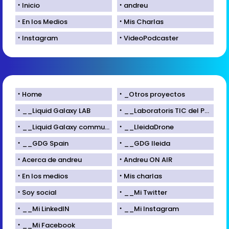
Inicio
andreu
En los Medios
Mis Charlas
Instagram
VideoPodcaster
Home
_Otros proyectos
__Liquid Galaxy LAB
__Laboratoris TIC del Parc Científic de Lleida
__Liquid Galaxy community
__LleidaDrone
__GDG Spain
__GDG lleida
Acerca de andreu
Andreu ON AIR
En los medios
Mis charlas
Soy social
__Mi Twitter
__Mi LinkedIN
__Mi Instagram
__Mi Facebook