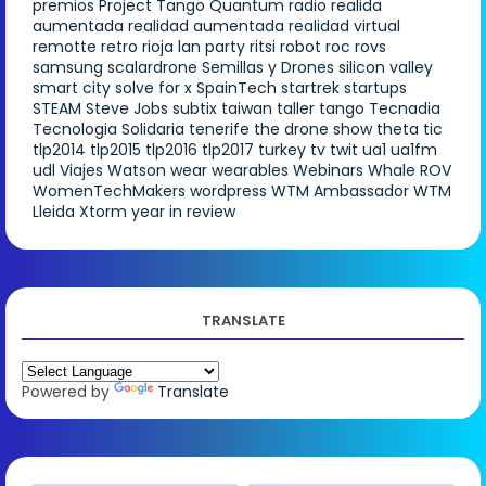
premios
Project Tango
Quantum
radio
realida
aumentada
realidad aumentada
realidad virtual
remotte
retro
rioja lan party
ritsi
robot
roc
rovs
samsung
scalardrone
Semillas y Drones
silicon valley
smart city
solve for x
SpainTech
startrek
startups
STEAM
Steve Jobs
subtix
taiwan
taller
tango
Tecnadia
Tecnologia Solidaria
tenerife
the drone show
theta
tic
tlp2014
tlp2015
tlp2016
tlp2017
turkey
tv
twit
ua1
ua1fm
udl
Viajes
Watson
wear
wearables
Webinars
Whale ROV
WomenTechMakers
wordpress
WTM Ambassador
WTM
Lleida
Xtorm
year in review
TRANSLATE
Powered by
Translate