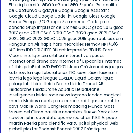
EU
gdg tenerife
GDGforGood
GEG España
Generalitat
de Catalunya
Gigabyte
Google
Google Assistant
Google Cloud
Google Code-in
Google Glass
Google
Home
Google I/O
Google Summer of Code
gran
canaria
Grup Impulsor de Drones
GSOC
gsoc 2016
gsoc
2017
gsoc 2018
GSoC 2019
GSoC 2020
gsoc 2021
GSoC
2022
GSoC 2023
GSoC 2026
gsoc2015
guarreables.com
Hangout on Air
hapis
haro
hearables
Hemav
HP
I/O16
IAC
ibm
IDD 2017
IEEE Bilkent
Impresión 3D
INS Torre
Vicens
inteligencia artifical
interactive spaces
international drone day
Internet of Espadrilles
internet
of things
IoE
iot
IWD
IWD2021
Joan Oró
Jornadas
juegos
kutshow
la rioja
Laboratorios TIC
laser
Láser
laserium
lavinia
lego
lego league
LGxEDU
Liquid Galaxy
liquid
galaxy lab
Lleida
Lleida Drone
Lleida Drone LAB
lleidadrone
LleidaDrone Acuatic
LleidaDrone
Intelligence
LleidaDrone news
logroño
london
magical
media
Medios
meetup
menorca
mobil gunler
mobile
days
Mobile World Congress
modding
Mundo Glass
Museo del Clima
nautilus
nearables
Nueva York
olivia
newton john
opendata
openwheelchair
P.E.R.A.
paco
martin
Paeria
parc cientific
Party
pcital
physical web
pinball
plextor
Podcast
Ponent 2002
Pràctiques