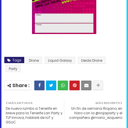
Tags
Drone
Liquid Galaxy
Lleida Drone
Party
MÁS ANTIGUA
MÁS RECIENTE
De nuevo rumbo a Tenerife en
Un fin de semana Riojano, en
breve para la Tenerife Lan Party y
Haro con la @riojaparty y el
TLP Innova, hablaré de IoT y
compañero @mario_ezquerro
GSoC