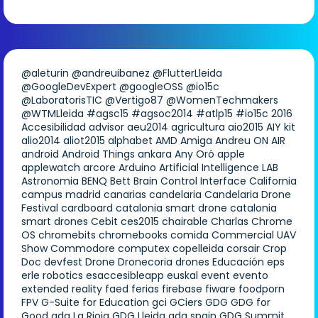
@aleturin
@andreuibanez
@FlutterLleida
@GoogleDevExpert
@googleOSS
@io15c
@LaboratorisTIC
@Vertigo87
@WomenTechmakers
@WTMLleida
#agsc15
#agsoc2014
#atlp15
#io15c
2016
Accesibilidad
advisor
aeu2014
agricultura
aio2015
AIY kit
alio2014
aliot2015
alphabet
AMD
Amiga
Andreu ON AIR
android
Android Things
ankara
Any Oró
apple
applewatch
arcore
Arduino
Artificial Intelligence LAB
Astronomia
BENQ
Bett
Brain Control Interface
California
campus madrid
canarias
candelaria
Candelaria Drone
Festival
cardboard
catalonia smart drone
catalonia
smart drones
Cebit
ces2015
chairable
Charlas
Chrome
OS
chromebits
chromebooks
comida
Commercial UAV
Show
Commodore
computex
copelleida
corsair
Crop
Doc
devfest
Drone
Dronecoria
drones
Educación
eps
erle robotics
esaccesibleapp
euskal
event
evento
extended reality
faed
ferias
firebase
fiware
foodporn
FPV
G-Suite for Education
gci
GCiers
GDG
GDG for
Good
gdg La Rioja
GDG Lleida
gdg spain
GDG Summit