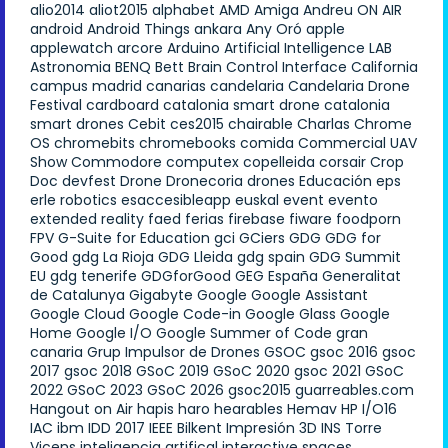
alio2014
aliot2015
alphabet
AMD
Amiga
Andreu ON AIR
android
Android Things
ankara
Any Oró
apple
applewatch
arcore
Arduino
Artificial Intelligence LAB
Astronomia
BENQ
Bett
Brain Control Interface
California
campus madrid
canarias
candelaria
Candelaria Drone
Festival
cardboard
catalonia smart drone
catalonia
smart drones
Cebit
ces2015
chairable
Charlas
Chrome
OS
chromebits
chromebooks
comida
Commercial UAV
Show
Commodore
computex
copelleida
corsair
Crop
Doc
devfest
Drone
Dronecoria
drones
Educación
eps
erle robotics
esaccesibleapp
euskal
event
evento
extended reality
faed
ferias
firebase
fiware
foodporn
FPV
G-Suite for Education
gci
GCiers
GDG
GDG for
Good
gdg La Rioja
GDG Lleida
gdg spain
GDG Summit
EU
gdg tenerife
GDGforGood
GEG España
Generalitat
de Catalunya
Gigabyte
Google
Google Assistant
Google Cloud
Google Code-in
Google Glass
Google
Home
Google I/O
Google Summer of Code
gran
canaria
Grup Impulsor de Drones
GSOC
gsoc 2016
gsoc
2017
gsoc 2018
GSoC 2019
GSoC 2020
gsoc 2021
GSoC
2022
GSoC 2023
GSoC 2026
gsoc2015
guarreables.com
Hangout on Air
hapis
haro
hearables
Hemav
HP
I/O16
IAC
ibm
IDD 2017
IEEE Bilkent
Impresión 3D
INS Torre
Vicens
inteligencia artifical
interactive spaces