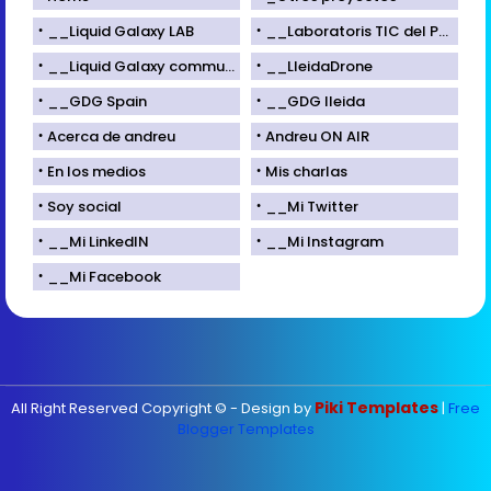
__Liquid Galaxy LAB
__Laboratoris TIC del Parc Científic de Lleida
__Liquid Galaxy community
__LleidaDrone
__GDG Spain
__GDG lleida
Acerca de andreu
Andreu ON AIR
En los medios
Mis charlas
Soy social
__Mi Twitter
__Mi LinkedIN
__Mi Instagram
__Mi Facebook
Piki Templates
All Right Reserved Copyright © - Design by
|
Free
Blogger Templates