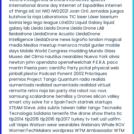
international drone day
Internet of Espadrilles
internet
of things
IoE
iot
IWD
IWD2021
Joan Oró
Jornadas
juegos
kutshow
la rioja
Laboratorios TIC
laser
Láser
laserium
lavinia
lego
lego league
LGxEDU
Liquid Galaxy
liquid
galaxy lab
Lleida
Lleida Drone
Lleida Drone LAB
lleidadrone
LleidaDrone Acuatic
LleidaDrone
Intelligence
LleidaDrone news
logroño
london
magical
media
Medios
meetup
menorca
mobil gunler
mobile
days
Mobile World Congress
modding
Mundo Glass
Museo del Clima
nautilus
nearables
Nueva York
olivia
newton john
opendata
openwheelchair
P.E.R.A.
paco
martin
Paeria
parc cientific
Party
pcital
physical web
pinball
plextor
Podcast
Ponent 2002
Pràctiques
premios
Project Tango
Quantum
radio
realida
aumentada
realidad aumentada
realidad virtual
remotte
retro
rioja lan party
ritsi
robot
roc
rovs
samsung
scalardrone
Semillas y Drones
silicon valley
smart city
solve for x
SpainTech
startrek
startups
STEAM
Steve Jobs
subtix
taiwan
taller
tango
Tecnadia
Tecnologia Solidaria
tenerife
the drone show
theta
tic
tlp2014
tlp2015
tlp2016
tlp2017
turkey
tv
twit
ua1
ua1fm
udl
Viajes
Watson
wear
wearables
Webinars
Whale ROV
WomenTechMakers
wordpress
WTM Ambassador
WTM