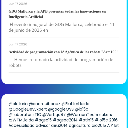
Jun 17 2026
GDG Mallorca y la APB presentan todas las innovaciones en
Inteligencia Artificial
El evento inaugural de GDG Mallorca, celebrado el 11
de junio de 2026 en
Jun 17 2026
Actividad de programación con IA Agéntica de los robots "Arm100"
Hemos retomado la actividad de programación de
robots
@aleturin
@andreuibanez
@FlutterLleida
@GoogleDevExpert
@googleOSS
@io15c
@LaboratorisTIC
@Vertigo87
@WomenTechmakers
@WTMLleida
#agsc15
#agsoc2014
#atlp15
#io15c
2016
Accesibilidad
advisor
aeu2014
agricultura
aio2015
AIY kit