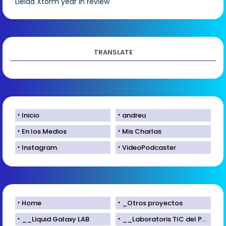
Lleida
Xtorm
year in review
TRANSLATE
Inicio
andreu
En los Medios
Mis Charlas
Instagram
VideoPodcaster
Home
_Otros proyectos
__Liquid Galaxy LAB
__Laboratoris TIC del Parc Científic de Lleida