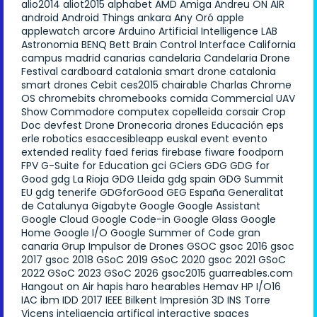
alio2014
aliot2015
alphabet
AMD
Amiga
Andreu ON AIR
android
Android Things
ankara
Any Oró
apple
applewatch
arcore
Arduino
Artificial Intelligence LAB
Astronomia
BENQ
Bett
Brain Control Interface
California
campus madrid
canarias
candelaria
Candelaria Drone
Festival
cardboard
catalonia smart drone
catalonia
smart drones
Cebit
ces2015
chairable
Charlas
Chrome
OS
chromebits
chromebooks
comida
Commercial UAV
Show
Commodore
computex
copelleida
corsair
Crop
Doc
devfest
Drone
Dronecoria
drones
Educación
eps
erle robotics
esaccesibleapp
euskal
event
evento
extended reality
faed
ferias
firebase
fiware
foodporn
FPV
G-Suite for Education
gci
GCiers
GDG
GDG for
Good
gdg La Rioja
GDG Lleida
gdg spain
GDG Summit
EU
gdg tenerife
GDGforGood
GEG España
Generalitat
de Catalunya
Gigabyte
Google
Google Assistant
Google Cloud
Google Code-in
Google Glass
Google
Home
Google I/O
Google Summer of Code
gran
canaria
Grup Impulsor de Drones
GSOC
gsoc 2016
gsoc
2017
gsoc 2018
GSoC 2019
GSoC 2020
gsoc 2021
GSoC
2022
GSoC 2023
GSoC 2026
gsoc2015
guarreables.com
Hangout on Air
hapis
haro
hearables
Hemav
HP
I/O16
IAC
ibm
IDD 2017
IEEE Bilkent
Impresión 3D
INS Torre
Vicens
inteligencia artifical
interactive spaces