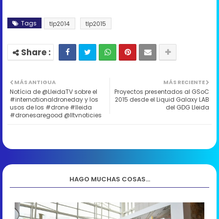
Tags
tlp2014
tlp2015
MÁS ANTIGUA
MÁS RECIENTE
Notícia de @LleidaTV sobre el
Proyectos presentados al GSoC
#internationaldroneday y los
2015 desde el Liquid Galaxy LAB
usos de los #drone #lleida
del GDG Lleida
#dronesaregood @lltvnoticies
HAGO MUCHAS COSAS...