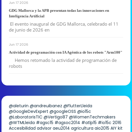
Jun 17 2026
GDG Mallorca y la APB presentan todas las innovaciones en
Inteligencia Artificial
El evento inaugural de GDG Mallorca, celebrado el 11
de junio de 2026 en
Jun 17 2026
Actividad de programación con IA Agéntica de los robots "Arm100"
Hemos retomado la actividad de programación de
robots
@aleturin
@andreuibanez
@FlutterLleida
@GoogleDevExpert
@googleOSS
@io15c
@LaboratorisTIC
@Vertigo87
@WomenTechmakers
@WTMLleida
#agsc15
#agsoc2014
#atlp15
#io15c
2016
Accesibilidad
advisor
aeu2014
agricultura
aio2015
AIY kit