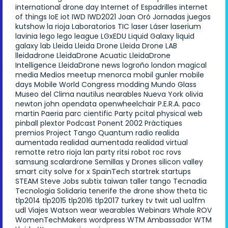
international drone day
Internet of Espadrilles
internet
of things
IoE
iot
IWD
IWD2021
Joan Oró
Jornadas
juegos
kutshow
la rioja
Laboratorios TIC
laser
Láser
laserium
lavinia
lego
lego league
LGxEDU
Liquid Galaxy
liquid
galaxy lab
Lleida
Lleida Drone
Lleida Drone LAB
lleidadrone
LleidaDrone Acuatic
LleidaDrone
Intelligence
LleidaDrone news
logroño
london
magical
media
Medios
meetup
menorca
mobil gunler
mobile
days
Mobile World Congress
modding
Mundo Glass
Museo del Clima
nautilus
nearables
Nueva York
olivia
newton john
opendata
openwheelchair
P.E.R.A.
paco
martin
Paeria
parc cientific
Party
pcital
physical web
pinball
plextor
Podcast
Ponent 2002
Pràctiques
premios
Project Tango
Quantum
radio
realida
aumentada
realidad aumentada
realidad virtual
remotte
retro
rioja lan party
ritsi
robot
roc
rovs
samsung
scalardrone
Semillas y Drones
silicon valley
smart city
solve for x
SpainTech
startrek
startups
STEAM
Steve Jobs
subtix
taiwan
taller
tango
Tecnadia
Tecnologia Solidaria
tenerife
the drone show
theta
tic
tlp2014
tlp2015
tlp2016
tlp2017
turkey
tv
twit
ua1
ua1fm
udl
Viajes
Watson
wear
wearables
Webinars
Whale ROV
WomenTechMakers
wordpress
WTM Ambassador
WTM