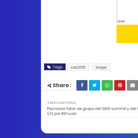
Tags
ces2015
Viajes
MÁS ANTIGUA
Preciosas fotos de grupo del GDG summit y del
I/O, por Bill Luan