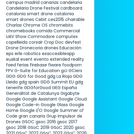
campus madrid
canarias
candelaria
Candelaria Drone Festival
cardboard
catalonia smart drone
catalonia
smart drones
Cebit
ces2015
chairable
Charlas
Chrome OS
chromebits
chromebooks
comida
Commercial
UAV Show
Commodore
computex
copelleida
corsair
Crop Doc
devfest
Drone
Dronecoria
drones
Educación
eps
erle robotics
esaccesibleapp
euskal
event
evento
extended reality
faed
ferias
firebase
fiware
foodporn
FPV
G-Suite for Education
gci
GCiers
GDG
GDG for Good
gdg La Rioja
GDG
Lleida
gdg spain
GDG Summit EU
gdg
tenerife
GDGforGood
GEG España
Generalitat de Catalunya
Gigabyte
Google
Google Assistant
Google Cloud
Google Code-in
Google Glass
Google
Home
Google I/O
Google Summer of
Code
gran canaria
Grup Impulsor de
Drones
GSOC
gsoc 2016
gsoc 2017
gsoc 2018
GSoC 2019
GSoC 2020
gsoc
2021
GSoC 2022
GSoC 2023
GSoC 2026