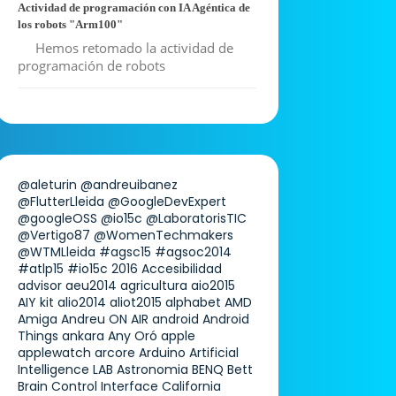
Actividad de programación con IA Agéntica de
los robots "Arm100"
Hemos retomado la actividad de
programación de robots
@aleturin
@andreuibanez
@FlutterLleida
@GoogleDevExpert
@googleOSS
@io15c
@LaboratorisTIC
@Vertigo87
@WomenTechmakers
@WTMLleida
#agsc15
#agsoc2014
#atlp15
#io15c
2016
Accesibilidad
advisor
aeu2014
agricultura
aio2015
AIY kit
alio2014
aliot2015
alphabet
AMD
Amiga
Andreu ON AIR
android
Android
Things
ankara
Any Oró
apple
applewatch
arcore
Arduino
Artificial
Intelligence LAB
Astronomia
BENQ
Bett
Brain Control Interface
California