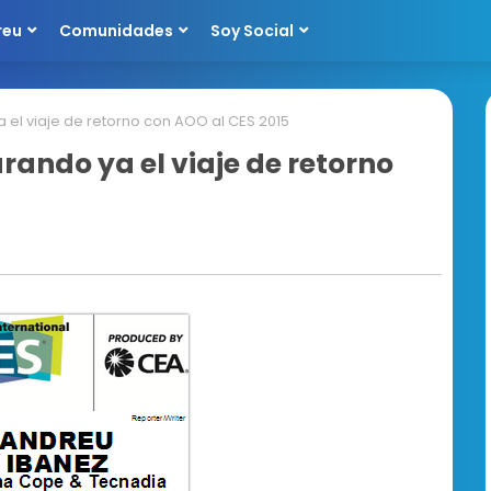
reu
Comunidades
Soy Social
 el viaje de retorno con AOO al CES 2015
rando ya el viaje de retorno