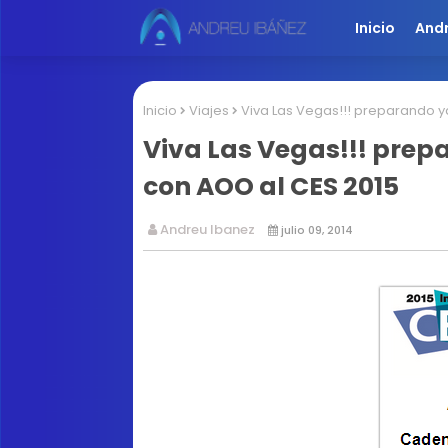
Inicio
And
Inicio
Viajes
Viva Las Vegas!!! preparando ya
Viva Las Vegas!!! prepa
con AOO al CES 2015
Andreu Ibanez
julio 09, 2014