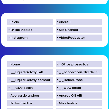
Inicio
andreu
En los Medios
Mis Charlas
Instagram
VideoPodcaster
Home
_Otros proyectos
__Liquid Galaxy LAB
__Laboratoris TIC del Parc Científic de Lleida
__Liquid Galaxy community
__LleidaDrone
__GDG Spain
__GDG lleida
Acerca de andreu
Andreu ON AIR
En los medios
Mis charlas