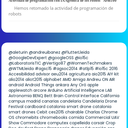
Actividad de programación con IA Agéntica de los robots "Arm100"
Hemos retomado la actividad de programación de
robots
@aleturin
@andreuibanez
@FlutterLleida
@GoogleDevExpert
@googleOSS
@io15c
@LaboratorisTIC
@Vertigo87
@WomenTechmakers
@WTMLleida
#agsc15
#agsoc2014
#atlp15
#io15c
2016
Accesibilidad
advisor
aeu2014
agricultura
aio2015
AIY kit
alio2014
aliot2015
alphabet
AMD
Amiga
Andreu ON AIR
android
Android Things
ankara
Any Oró
apple
applewatch
arcore
Arduino
Artificial Intelligence LAB
Astronomia
BENQ
Bett
Brain Control Interface
California
campus madrid
canarias
candelaria
Candelaria Drone
Festival
cardboard
catalonia smart drone
catalonia
smart drones
Cebit
ces2015
chairable
Charlas
Chrome
OS
chromebits
chromebooks
comida
Commercial UAV
Show
Commodore
computex
copelleida
corsair
Crop