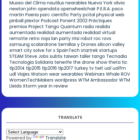
Museo del Clima
nautilus
nearables
Nueva York
olivia
newton john
opendata
openwheelchair
P.E.R.A.
paco
martin
Paeria
parc cientific
Party
pcital
physical web
pinball
plextor
Podcast
Ponent 2002
Pràctiques
premios
Project Tango
Quantum
radio
realida
aumentada
realidad aumentada
realidad virtual
remotte
retro
rioja lan party
ritsi
robot
roc
rovs
samsung
scalardrone
Semillas y Drones
silicon valley
smart city
solve for x
SpainTech
startrek
startups
STEAM
Steve Jobs
subtix
taiwan
taller
tango
Tecnadia
Tecnologia Solidaria
tenerife
the drone show
theta
tic
tlp2014
tlp2015
tlp2016
tlp2017
turkey
tv
twit
ua1
ua1fm
udl
Viajes
Watson
wear
wearables
Webinars
Whale ROV
WomenTechMakers
wordpress
WTM Ambassador
WTM
Lleida
Xtorm
year in review
TRANSLATE
Powered by
Translate