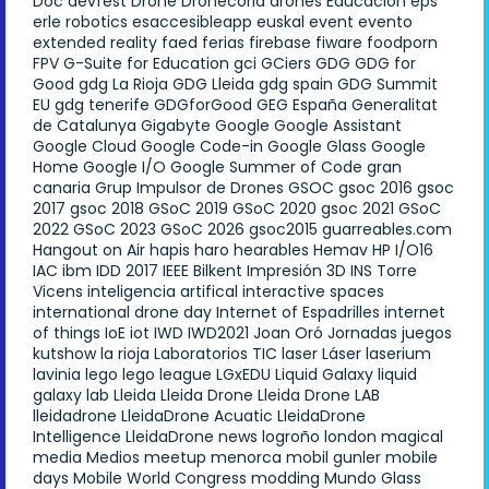
Doc
devfest
Drone
Dronecoria
drones
Educación
eps
erle robotics
esaccesibleapp
euskal
event
evento
extended reality
faed
ferias
firebase
fiware
foodporn
FPV
G-Suite for Education
gci
GCiers
GDG
GDG for
Good
gdg La Rioja
GDG Lleida
gdg spain
GDG Summit
EU
gdg tenerife
GDGforGood
GEG España
Generalitat
de Catalunya
Gigabyte
Google
Google Assistant
Google Cloud
Google Code-in
Google Glass
Google
Home
Google I/O
Google Summer of Code
gran
canaria
Grup Impulsor de Drones
GSOC
gsoc 2016
gsoc
2017
gsoc 2018
GSoC 2019
GSoC 2020
gsoc 2021
GSoC
2022
GSoC 2023
GSoC 2026
gsoc2015
guarreables.com
Hangout on Air
hapis
haro
hearables
Hemav
HP
I/O16
IAC
ibm
IDD 2017
IEEE Bilkent
Impresión 3D
INS Torre
Vicens
inteligencia artifical
interactive spaces
international drone day
Internet of Espadrilles
internet
of things
IoE
iot
IWD
IWD2021
Joan Oró
Jornadas
juegos
kutshow
la rioja
Laboratorios TIC
laser
Láser
laserium
lavinia
lego
lego league
LGxEDU
Liquid Galaxy
liquid
galaxy lab
Lleida
Lleida Drone
Lleida Drone LAB
lleidadrone
LleidaDrone Acuatic
LleidaDrone
Intelligence
LleidaDrone news
logroño
london
magical
media
Medios
meetup
menorca
mobil gunler
mobile
days
Mobile World Congress
modding
Mundo Glass