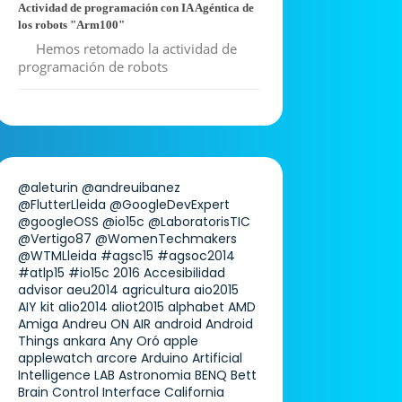
Actividad de programación con IA Agéntica de
los robots "Arm100"
Hemos retomado la actividad de
programación de robots
@aleturin
@andreuibanez
@FlutterLleida
@GoogleDevExpert
@googleOSS
@io15c
@LaboratorisTIC
@Vertigo87
@WomenTechmakers
@WTMLleida
#agsc15
#agsoc2014
#atlp15
#io15c
2016
Accesibilidad
advisor
aeu2014
agricultura
aio2015
AIY kit
alio2014
aliot2015
alphabet
AMD
Amiga
Andreu ON AIR
android
Android
Things
ankara
Any Oró
apple
applewatch
arcore
Arduino
Artificial
Intelligence LAB
Astronomia
BENQ
Bett
Brain Control Interface
California