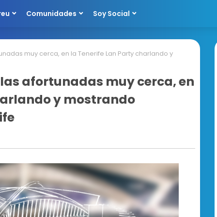
reu
Comunidades
Soy Social
rtunadas muy cerca, en la Tenerife Lan Party charlando y
islas afortunadas muy cerca, en
charlando y mostrando
ife