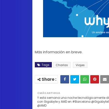
Más información en breve.
Tags
Charlas
Viajes
MÁS ANTIGUA
Y esta semana una noche tecnológicamente di
con Gigabyte y AMD en #Barcelona @Gigabyte
@AMD