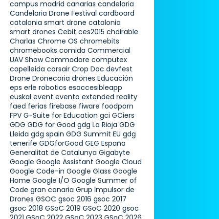
campus madrid
canarias
candelaria
Candelaria Drone Festival
cardboard
catalonia smart drone
catalonia
smart drones
Cebit
ces2015
chairable
Charlas
Chrome OS
chromebits
chromebooks
comida
Commercial
UAV Show
Commodore
computex
copelleida
corsair
Crop Doc
devfest
Drone
Dronecoria
drones
Educación
eps
erle robotics
esaccesibleapp
euskal
event
evento
extended reality
faed
ferias
firebase
fiware
foodporn
FPV
G-Suite for Education
gci
GCiers
GDG
GDG for Good
gdg La Rioja
GDG
Lleida
gdg spain
GDG Summit EU
gdg
tenerife
GDGforGood
GEG España
Generalitat de Catalunya
Gigabyte
Google
Google Assistant
Google Cloud
Google Code-in
Google Glass
Google
Home
Google I/O
Google Summer of
Code
gran canaria
Grup Impulsor de
Drones
GSOC
gsoc 2016
gsoc 2017
gsoc 2018
GSoC 2019
GSoC 2020
gsoc
2021
GSoC 2022
GSoC 2023
GSoC 2026