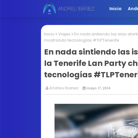
Inicio
And
Inicio
Viajes
En nada sintiendo las islas afo
mostrando tecnologías #TLPTenerife
En nada sintiendo las 
la Tenerife Lan Party 
tecnologías #TLPTener
Andreu Ibanez
mayo 17, 2014