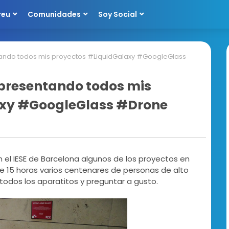
reu
Comunidades
Soy Social
ntando todos mis proyectos #LiquidGalaxy #GoogleGlass
a presentando todos mis
axy #GoogleGlass #Drone
 el IESE de Barcelona algunos de los proyectos en
e 15 horas varios centenares de personas de alto
 todos los aparatitos y preguntar a gusto.