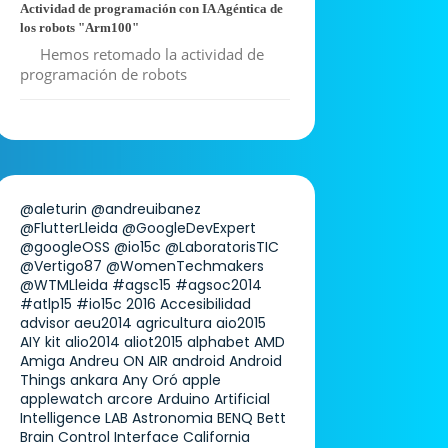
Actividad de programación con IA Agéntica de
los robots "Arm100"
Hemos retomado la actividad de
programación de robots
@aleturin
@andreuibanez
@FlutterLleida
@GoogleDevExpert
@googleOSS
@io15c
@LaboratorisTIC
@Vertigo87
@WomenTechmakers
@WTMLleida
#agsc15
#agsoc2014
#atlp15
#io15c
2016
Accesibilidad
advisor
aeu2014
agricultura
aio2015
AIY kit
alio2014
aliot2015
alphabet
AMD
Amiga
Andreu ON AIR
android
Android
Things
ankara
Any Oró
apple
applewatch
arcore
Arduino
Artificial
Intelligence LAB
Astronomia
BENQ
Bett
Brain Control Interface
California