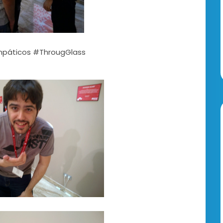
mpáticos #ThrougGlass