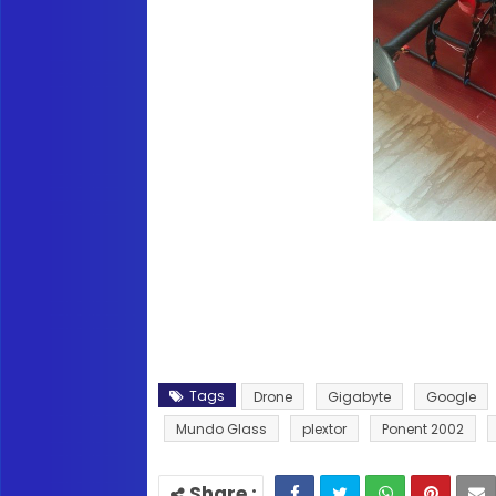
Tags
Drone
Gigabyte
Google
Mundo Glass
plextor
Ponent 2002