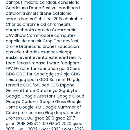
campus madrid
canarias
candelaria
Candelaria Drone Festival
cardboard
catalonia smart drone
catalonia
smart drones
Cebit
ces2015
chairable
Charlas
Chrome OS
chromebits
chromebooks
comida
Commercial
UAV Show
Commodore
computex
copelleida
corsair
Crop Doc
devfest
Drone
Dronecoria
drones
Educación
eps
erle robotics
esaccesibleapp
euskal
event
evento
extended reality
faed
ferias
firebase
fiware
foodporn
FPV
G-Suite for Education
gci
GCiers
GDG
GDG for Good
gdg La Rioja
GDG
Lleida
gdg spain
GDG Summit EU
gdg
tenerife
GDGforGood
GEG España
Generalitat de Catalunya
Gigabyte
Google
Google Assistant
Google Cloud
Google Code-in
Google Glass
Google
Home
Google I/O
Google Summer of
Code
gran canaria
Grup Impulsor de
Drones
GSOC
gsoc 2016
gsoc 2017
gsoc 2018
GSoC 2019
GSoC 2020
gsoc
2021
GSoC 2022
GSoC 2023
GSoC 2026