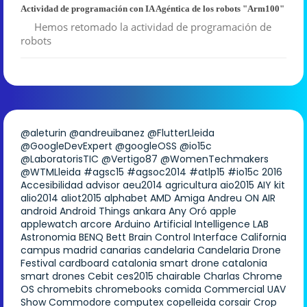
Actividad de programación con IA Agéntica de los robots "Arm100"
Hemos retomado la actividad de programación de
robots
@aleturin
@andreuibanez
@FlutterLleida
@GoogleDevExpert
@googleOSS
@io15c
@LaboratorisTIC
@Vertigo87
@WomenTechmakers
@WTMLleida
#agsc15
#agsoc2014
#atlp15
#io15c
2016
Accesibilidad
advisor
aeu2014
agricultura
aio2015
AIY kit
alio2014
aliot2015
alphabet
AMD
Amiga
Andreu ON AIR
android
Android Things
ankara
Any Oró
apple
applewatch
arcore
Arduino
Artificial Intelligence LAB
Astronomia
BENQ
Bett
Brain Control Interface
California
campus madrid
canarias
candelaria
Candelaria Drone
Festival
cardboard
catalonia smart drone
catalonia
smart drones
Cebit
ces2015
chairable
Charlas
Chrome
OS
chromebits
chromebooks
comida
Commercial UAV
Show
Commodore
computex
copelleida
corsair
Crop