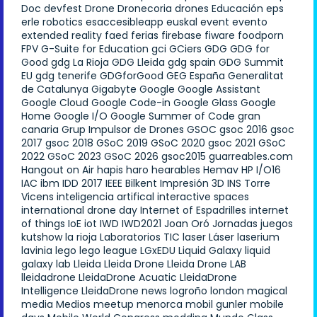
Doc
devfest
Drone
Dronecoria
drones
Educación
eps
erle robotics
esaccesibleapp
euskal
event
evento
extended reality
faed
ferias
firebase
fiware
foodporn
FPV
G-Suite for Education
gci
GCiers
GDG
GDG for
Good
gdg La Rioja
GDG Lleida
gdg spain
GDG Summit
EU
gdg tenerife
GDGforGood
GEG España
Generalitat
de Catalunya
Gigabyte
Google
Google Assistant
Google Cloud
Google Code-in
Google Glass
Google
Home
Google I/O
Google Summer of Code
gran
canaria
Grup Impulsor de Drones
GSOC
gsoc 2016
gsoc
2017
gsoc 2018
GSoC 2019
GSoC 2020
gsoc 2021
GSoC
2022
GSoC 2023
GSoC 2026
gsoc2015
guarreables.com
Hangout on Air
hapis
haro
hearables
Hemav
HP
I/O16
IAC
ibm
IDD 2017
IEEE Bilkent
Impresión 3D
INS Torre
Vicens
inteligencia artifical
interactive spaces
international drone day
Internet of Espadrilles
internet
of things
IoE
iot
IWD
IWD2021
Joan Oró
Jornadas
juegos
kutshow
la rioja
Laboratorios TIC
laser
Láser
laserium
lavinia
lego
lego league
LGxEDU
Liquid Galaxy
liquid
galaxy lab
Lleida
Lleida Drone
Lleida Drone LAB
lleidadrone
LleidaDrone Acuatic
LleidaDrone
Intelligence
LleidaDrone news
logroño
london
magical
media
Medios
meetup
menorca
mobil gunler
mobile