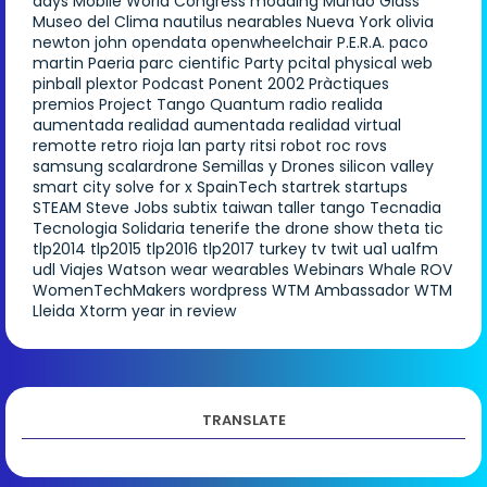
days
Mobile World Congress
modding
Mundo Glass
Museo del Clima
nautilus
nearables
Nueva York
olivia
newton john
opendata
openwheelchair
P.E.R.A.
paco
martin
Paeria
parc cientific
Party
pcital
physical web
pinball
plextor
Podcast
Ponent 2002
Pràctiques
premios
Project Tango
Quantum
radio
realida
aumentada
realidad aumentada
realidad virtual
remotte
retro
rioja lan party
ritsi
robot
roc
rovs
samsung
scalardrone
Semillas y Drones
silicon valley
smart city
solve for x
SpainTech
startrek
startups
STEAM
Steve Jobs
subtix
taiwan
taller
tango
Tecnadia
Tecnologia Solidaria
tenerife
the drone show
theta
tic
tlp2014
tlp2015
tlp2016
tlp2017
turkey
tv
twit
ua1
ua1fm
udl
Viajes
Watson
wear
wearables
Webinars
Whale ROV
WomenTechMakers
wordpress
WTM Ambassador
WTM
Lleida
Xtorm
year in review
TRANSLATE