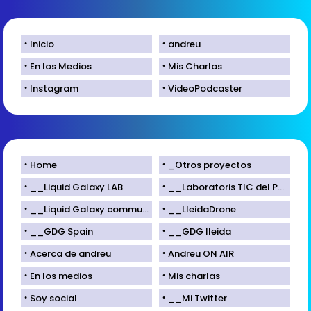
Inicio
andreu
En los Medios
Mis Charlas
Instagram
VideoPodcaster
Home
_Otros proyectos
__Liquid Galaxy LAB
__Laboratoris TIC del Parc Científic de Lleida
__Liquid Galaxy community
__LleidaDrone
__GDG Spain
__GDG lleida
Acerca de andreu
Andreu ON AIR
En los medios
Mis charlas
Soy social
__Mi Twitter