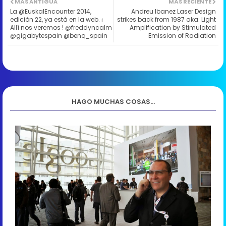
MÁS ANTIGUA
MÁS RECIENTE
La @EuskalEncounter 2014,
Andreu Ibanez Laser Design
edición 22, ya está en la web. ¡
strikes back from 1987 aka: Light
Allí nos veremos ! @freddyncalm
Amplification by Stimulated
@gigabytespain @benq_spain
Emission of Radiation
HAGO MUCHAS COSAS...