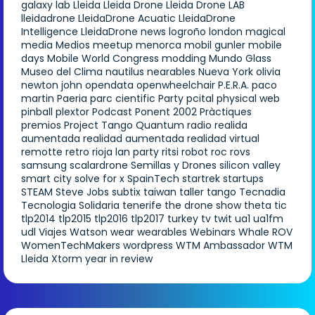
galaxy lab
Lleida
Lleida Drone
Lleida Drone LAB
lleidadrone
LleidaDrone Acuatic
LleidaDrone
Intelligence
LleidaDrone news
logroño
london
magical
media
Medios
meetup
menorca
mobil gunler
mobile
days
Mobile World Congress
modding
Mundo Glass
Museo del Clima
nautilus
nearables
Nueva York
olivia
newton john
opendata
openwheelchair
P.E.R.A.
paco
martin
Paeria
parc cientific
Party
pcital
physical web
pinball
plextor
Podcast
Ponent 2002
Pràctiques
premios
Project Tango
Quantum
radio
realida
aumentada
realidad aumentada
realidad virtual
remotte
retro
rioja lan party
ritsi
robot
roc
rovs
samsung
scalardrone
Semillas y Drones
silicon valley
smart city
solve for x
SpainTech
startrek
startups
STEAM
Steve Jobs
subtix
taiwan
taller
tango
Tecnadia
Tecnologia Solidaria
tenerife
the drone show
theta
tic
tlp2014
tlp2015
tlp2016
tlp2017
turkey
tv
twit
ua1
ua1fm
udl
Viajes
Watson
wear
wearables
Webinars
Whale ROV
WomenTechMakers
wordpress
WTM Ambassador
WTM
Lleida
Xtorm
year in review