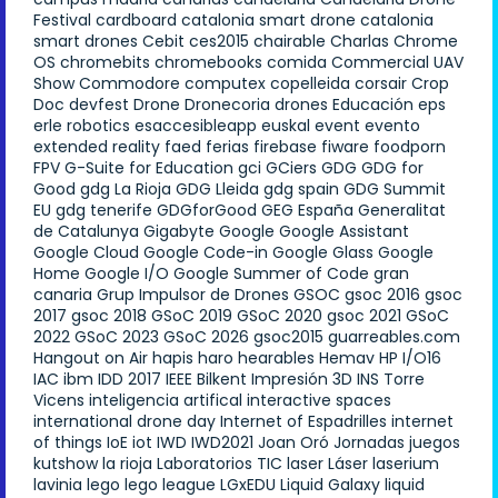
Festival
cardboard
catalonia smart drone
catalonia
smart drones
Cebit
ces2015
chairable
Charlas
Chrome
OS
chromebits
chromebooks
comida
Commercial UAV
Show
Commodore
computex
copelleida
corsair
Crop
Doc
devfest
Drone
Dronecoria
drones
Educación
eps
erle robotics
esaccesibleapp
euskal
event
evento
extended reality
faed
ferias
firebase
fiware
foodporn
FPV
G-Suite for Education
gci
GCiers
GDG
GDG for
Good
gdg La Rioja
GDG Lleida
gdg spain
GDG Summit
EU
gdg tenerife
GDGforGood
GEG España
Generalitat
de Catalunya
Gigabyte
Google
Google Assistant
Google Cloud
Google Code-in
Google Glass
Google
Home
Google I/O
Google Summer of Code
gran
canaria
Grup Impulsor de Drones
GSOC
gsoc 2016
gsoc
2017
gsoc 2018
GSoC 2019
GSoC 2020
gsoc 2021
GSoC
2022
GSoC 2023
GSoC 2026
gsoc2015
guarreables.com
Hangout on Air
hapis
haro
hearables
Hemav
HP
I/O16
IAC
ibm
IDD 2017
IEEE Bilkent
Impresión 3D
INS Torre
Vicens
inteligencia artifical
interactive spaces
international drone day
Internet of Espadrilles
internet
of things
IoE
iot
IWD
IWD2021
Joan Oró
Jornadas
juegos
kutshow
la rioja
Laboratorios TIC
laser
Láser
laserium
lavinia
lego
lego league
LGxEDU
Liquid Galaxy
liquid