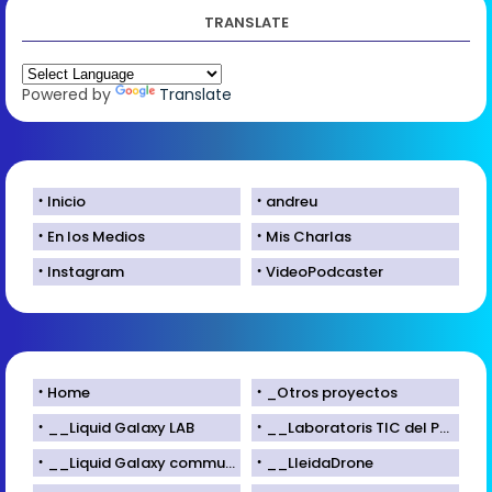
TRANSLATE
Powered by
Translate
Inicio
andreu
En los Medios
Mis Charlas
Instagram
VideoPodcaster
Home
_Otros proyectos
__Liquid Galaxy LAB
__Laboratoris TIC del Parc Científic de Lleida
__Liquid Galaxy community
__LleidaDrone