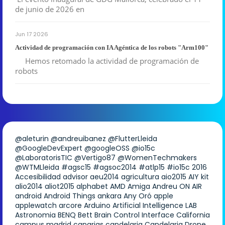
de junio de 2026 en
Jun 17 2026
Actividad de programación con IA Agéntica de los robots "Arm100"
Hemos retomado la actividad de programación de
robots
@aleturin
@andreuibanez
@FlutterLleida
@GoogleDevExpert
@googleOSS
@io15c
@LaboratorisTIC
@Vertigo87
@WomenTechmakers
@WTMLleida
#agsc15
#agsoc2014
#atlp15
#io15c
2016
Accesibilidad
advisor
aeu2014
agricultura
aio2015
AIY kit
alio2014
aliot2015
alphabet
AMD
Amiga
Andreu ON AIR
android
Android Things
ankara
Any Oró
apple
applewatch
arcore
Arduino
Artificial Intelligence LAB
Astronomia
BENQ
Bett
Brain Control Interface
California
campus madrid
canarias
candelaria
Candelaria Drone