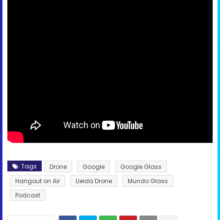
Tags
Drone
Google
Google Glass
Hangout on Air
Lleida Drone
Mundo Glass
Podcast