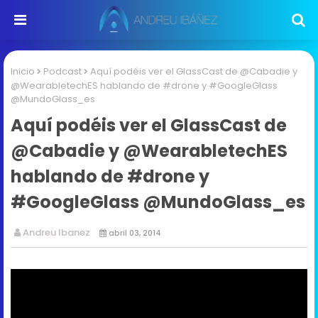
Inicio
Podcast
Aquí podéis ver el GlassCast de @Cabadie y
@WearabletechES hablando de #drone y #GoogleGlass
@MundoGlass_es
Aquí podéis ver el GlassCast de
@Cabadie y @WearabletechES
hablando de #drone y
#GoogleGlass @MundoGlass_es
Andreu Ibanez
abril 03, 2014