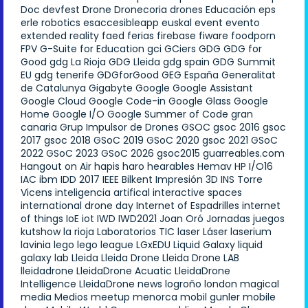
Doc
devfest
Drone
Dronecoria
drones
Educación
eps
erle robotics
esaccesibleapp
euskal
event
evento
extended reality
faed
ferias
firebase
fiware
foodporn
FPV
G-Suite for Education
gci
GCiers
GDG
GDG for
Good
gdg La Rioja
GDG Lleida
gdg spain
GDG Summit
EU
gdg tenerife
GDGforGood
GEG España
Generalitat
de Catalunya
Gigabyte
Google
Google Assistant
Google Cloud
Google Code-in
Google Glass
Google
Home
Google I/O
Google Summer of Code
gran
canaria
Grup Impulsor de Drones
GSOC
gsoc 2016
gsoc
2017
gsoc 2018
GSoC 2019
GSoC 2020
gsoc 2021
GSoC
2022
GSoC 2023
GSoC 2026
gsoc2015
guarreables.com
Hangout on Air
hapis
haro
hearables
Hemav
HP
I/O16
IAC
ibm
IDD 2017
IEEE Bilkent
Impresión 3D
INS Torre
Vicens
inteligencia artifical
interactive spaces
international drone day
Internet of Espadrilles
internet
of things
IoE
iot
IWD
IWD2021
Joan Oró
Jornadas
juegos
kutshow
la rioja
Laboratorios TIC
laser
Láser
laserium
lavinia
lego
lego league
LGxEDU
Liquid Galaxy
liquid
galaxy lab
Lleida
Lleida Drone
Lleida Drone LAB
lleidadrone
LleidaDrone Acuatic
LleidaDrone
Intelligence
LleidaDrone news
logroño
london
magical
media
Medios
meetup
menorca
mobil gunler
mobile