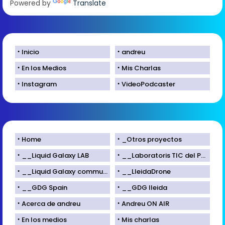
Powered by
Translate
Inicio
andreu
En los Medios
Mis Charlas
Instagram
VideoPodcaster
Home
_Otros proyectos
__Liquid Galaxy LAB
__Laboratoris TIC del Parc Científic de Lleida
__Liquid Galaxy community
__LleidaDrone
__GDG Spain
__GDG lleida
Acerca de andreu
Andreu ON AIR
En los medios
Mis charlas