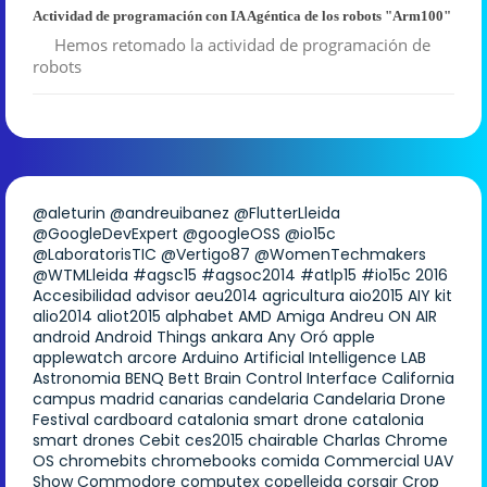
Actividad de programación con IA Agéntica de los robots "Arm100"
Hemos retomado la actividad de programación de
robots
@aleturin
@andreuibanez
@FlutterLleida
@GoogleDevExpert
@googleOSS
@io15c
@LaboratorisTIC
@Vertigo87
@WomenTechmakers
@WTMLleida
#agsc15
#agsoc2014
#atlp15
#io15c
2016
Accesibilidad
advisor
aeu2014
agricultura
aio2015
AIY kit
alio2014
aliot2015
alphabet
AMD
Amiga
Andreu ON AIR
android
Android Things
ankara
Any Oró
apple
applewatch
arcore
Arduino
Artificial Intelligence LAB
Astronomia
BENQ
Bett
Brain Control Interface
California
campus madrid
canarias
candelaria
Candelaria Drone
Festival
cardboard
catalonia smart drone
catalonia
smart drones
Cebit
ces2015
chairable
Charlas
Chrome
OS
chromebits
chromebooks
comida
Commercial UAV
Show
Commodore
computex
copelleida
corsair
Crop