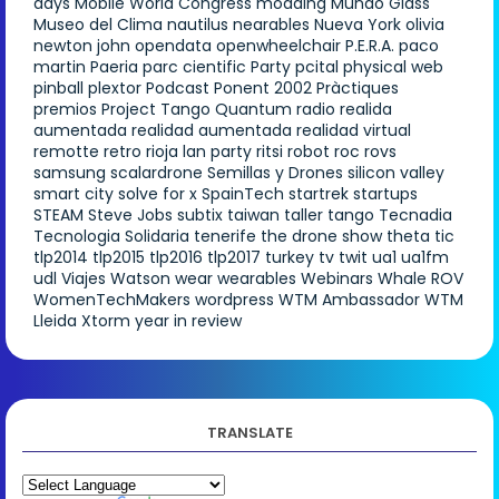
days
Mobile World Congress
modding
Mundo Glass
Museo del Clima
nautilus
nearables
Nueva York
olivia
newton john
opendata
openwheelchair
P.E.R.A.
paco
martin
Paeria
parc cientific
Party
pcital
physical web
pinball
plextor
Podcast
Ponent 2002
Pràctiques
premios
Project Tango
Quantum
radio
realida
aumentada
realidad aumentada
realidad virtual
remotte
retro
rioja lan party
ritsi
robot
roc
rovs
samsung
scalardrone
Semillas y Drones
silicon valley
smart city
solve for x
SpainTech
startrek
startups
STEAM
Steve Jobs
subtix
taiwan
taller
tango
Tecnadia
Tecnologia Solidaria
tenerife
the drone show
theta
tic
tlp2014
tlp2015
tlp2016
tlp2017
turkey
tv
twit
ua1
ua1fm
udl
Viajes
Watson
wear
wearables
Webinars
Whale ROV
WomenTechMakers
wordpress
WTM Ambassador
WTM
Lleida
Xtorm
year in review
TRANSLATE