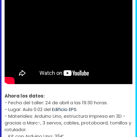
Ahora los datos:
- Fecha del taller: 24 de abril a las 19:30 horas.
- Lugar: Aula 0.02 del
Edificio EPS
.
- Materiales: Arduino Uno, estructura impresa en 3D -
gracias a Marc-, 3 servos, cables, protoboard, tornillos y
rotulador.
Kit con Arduino Uno: 35€.