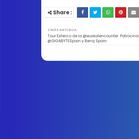
MÁS ANTIGUA
Tour Esferico de la @euskalencounter. Patrocin
@GIGABYTESpain y Benq Spain