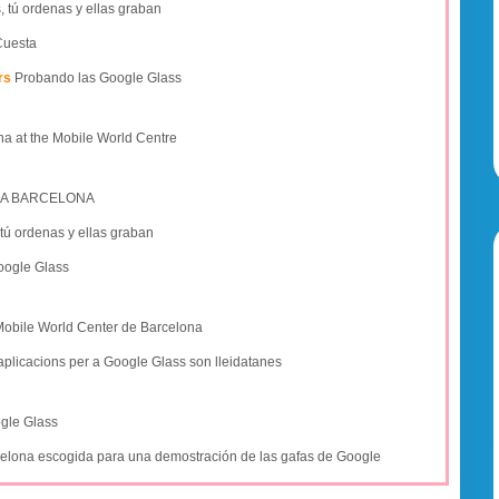
 tú ordenas y ellas graban
 Cuesta
rs
Probando las Google Glass
na at the Mobile World Centre
 A BARCELONA
tú ordenas y ellas graban
oogle Glass
Mobile World Center de Barcelona
aplicacions per a Google Glass son lleidatanes
ogle Glass
elona escogida para una demostración de las gafas de Google