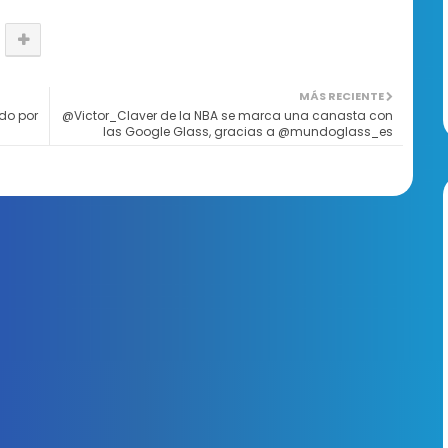
MÁS RECIENTE
ado por
@Victor_Claver de la NBA se marca una canasta con
las Google Glass, gracias a @mundoglass_es