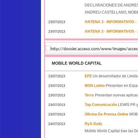
DECLARACIONES DE ANDRES
ANDREU CASTELLANO, MOBI
ANTENA 3 - INFORMATIVOS -
23/07/2013
ANTENA 3 - INFORMATIVOS -
23/07/2013
MOBILE WORLD CAPITAL
EFE
Un desarrollador de Lleida
23/07/2013
MSN Latino
Presentan en Españ
23/07/2013
Terra
Presentan nuevas aplicac
23/07/2013
Top Comunicación
LEWIS PR ge
23/07/2013
Oficina De Prensa Online
MOBI
23/07/2013
RyA Daily
24/07/2013
Mobile World Capital trae las 