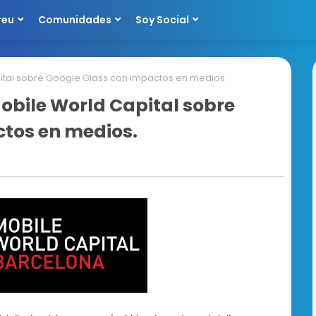
reu
Comunidades
Soy Social
pital sobre Google Glass con impactos en medios.
Mobile World Capital sobre
ctos en medios.