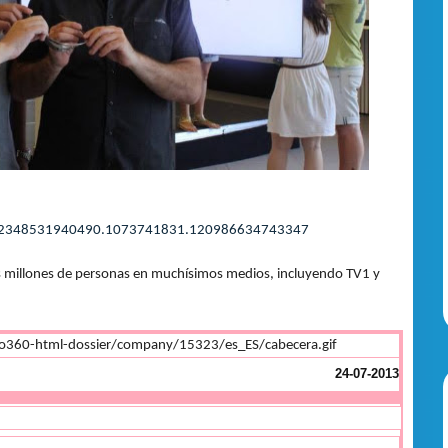
.182348531940490.1073741831.120986634743347
rios millones de personas en muchísimos medios, incluyendo TV1 y
24-07-2013