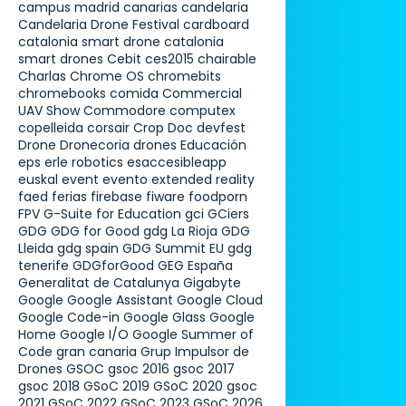
campus madrid
canarias
candelaria
Candelaria Drone Festival
cardboard
catalonia smart drone
catalonia
smart drones
Cebit
ces2015
chairable
Charlas
Chrome OS
chromebits
chromebooks
comida
Commercial
UAV Show
Commodore
computex
copelleida
corsair
Crop Doc
devfest
Drone
Dronecoria
drones
Educación
eps
erle robotics
esaccesibleapp
euskal
event
evento
extended reality
faed
ferias
firebase
fiware
foodporn
FPV
G-Suite for Education
gci
GCiers
GDG
GDG for Good
gdg La Rioja
GDG
Lleida
gdg spain
GDG Summit EU
gdg
tenerife
GDGforGood
GEG España
Generalitat de Catalunya
Gigabyte
Google
Google Assistant
Google Cloud
Google Code-in
Google Glass
Google
Home
Google I/O
Google Summer of
Code
gran canaria
Grup Impulsor de
Drones
GSOC
gsoc 2016
gsoc 2017
gsoc 2018
GSoC 2019
GSoC 2020
gsoc
2021
GSoC 2022
GSoC 2023
GSoC 2026