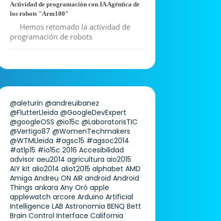
Actividad de programación con IA Agéntica de
los robots "Arm100"
Hemos retomado la actividad de
programación de robots
@aleturin
@andreuibanez
@FlutterLleida
@GoogleDevExpert
@googleOSS
@io15c
@LaboratorisTIC
@Vertigo87
@WomenTechmakers
@WTMLleida
#agsc15
#agsoc2014
#atlp15
#io15c
2016
Accesibilidad
advisor
aeu2014
agricultura
aio2015
AIY kit
alio2014
aliot2015
alphabet
AMD
Amiga
Andreu ON AIR
android
Android
Things
ankara
Any Oró
apple
applewatch
arcore
Arduino
Artificial
Intelligence LAB
Astronomia
BENQ
Bett
Brain Control Interface
California