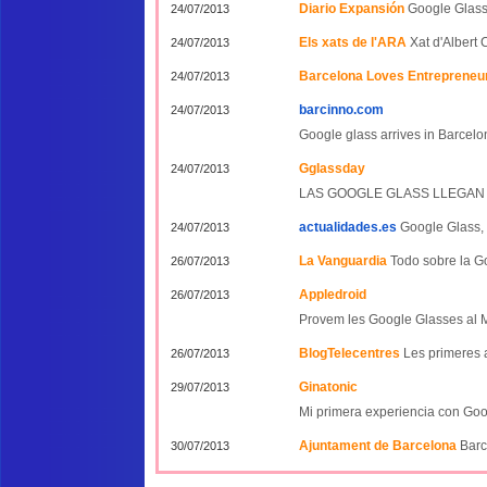
Diario Expansión
Google Glass,
24/07/2013
Els xats de l'ARA
Xat d'Albert
24/07/2013
Barcelona Loves Entrepreneu
24/07/2013
barcinno.com
24/07/2013
Google glass arrives in Barcelo
Gglassday
24/07/2013
LAS GOOGLE GLASS LLEGAN
actualidades.es
Google Glass, 
24/07/2013
La Vanguardia
Todo sobre la G
26/07/2013
Appledroid
26/07/2013
Provem les Google Glasses al 
BlogTelecentres
Les primeres 
26/07/2013
Ginatonic
29/07/2013
M
i primera experiencia con Go
Ajuntament de Barcelona
Barc
30/07/2013