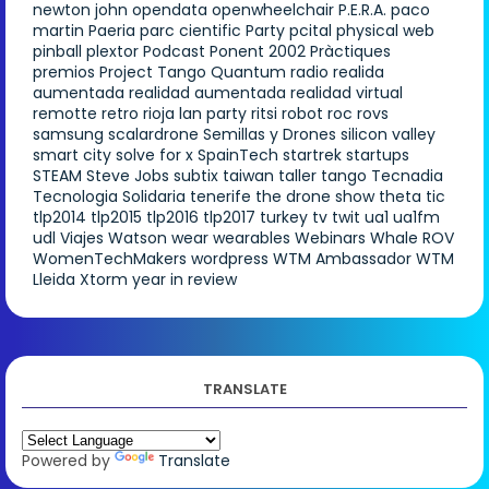
newton john
opendata
openwheelchair
P.E.R.A.
paco
martin
Paeria
parc cientific
Party
pcital
physical web
pinball
plextor
Podcast
Ponent 2002
Pràctiques
premios
Project Tango
Quantum
radio
realida
aumentada
realidad aumentada
realidad virtual
remotte
retro
rioja lan party
ritsi
robot
roc
rovs
samsung
scalardrone
Semillas y Drones
silicon valley
smart city
solve for x
SpainTech
startrek
startups
STEAM
Steve Jobs
subtix
taiwan
taller
tango
Tecnadia
Tecnologia Solidaria
tenerife
the drone show
theta
tic
tlp2014
tlp2015
tlp2016
tlp2017
turkey
tv
twit
ua1
ua1fm
udl
Viajes
Watson
wear
wearables
Webinars
Whale ROV
WomenTechMakers
wordpress
WTM Ambassador
WTM
Lleida
Xtorm
year in review
TRANSLATE
Powered by
Translate