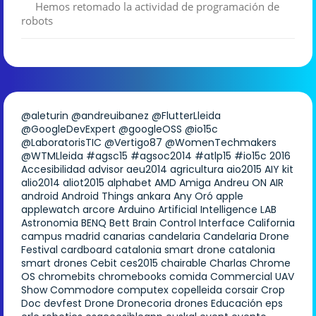
Hemos retomado la actividad de programación de
robots
@aleturin
@andreuibanez
@FlutterLleida
@GoogleDevExpert
@googleOSS
@io15c
@LaboratorisTIC
@Vertigo87
@WomenTechmakers
@WTMLleida
#agsc15
#agsoc2014
#atlp15
#io15c
2016
Accesibilidad
advisor
aeu2014
agricultura
aio2015
AIY kit
alio2014
aliot2015
alphabet
AMD
Amiga
Andreu ON AIR
android
Android Things
ankara
Any Oró
apple
applewatch
arcore
Arduino
Artificial Intelligence LAB
Astronomia
BENQ
Bett
Brain Control Interface
California
campus madrid
canarias
candelaria
Candelaria Drone
Festival
cardboard
catalonia smart drone
catalonia
smart drones
Cebit
ces2015
chairable
Charlas
Chrome
OS
chromebits
chromebooks
comida
Commercial UAV
Show
Commodore
computex
copelleida
corsair
Crop
Doc
devfest
Drone
Dronecoria
drones
Educación
eps