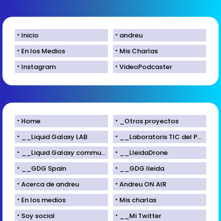
Inicio
andreu
En los Medios
Mis Charlas
Instagram
VideoPodcaster
Home
_Otros proyectos
__Liquid Galaxy LAB
__Laboratoris TIC del Parc Científic de Lleida
__Liquid Galaxy community
__LleidaDrone
__GDG Spain
__GDG lleida
Acerca de andreu
Andreu ON AIR
En los medios
Mis charlas
Soy social
__Mi Twitter