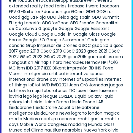
erle robotics
esaccesibleapp
euskal
event
evento
extended reality
faed
ferias
firebase
fiware
foodporn
FPV
G-Suite for Education
gci
GCiers
GDG
GDG for
Good
gdg La Rioja
GDG Lleida
gdg spain
GDG Summit
EU
gdg tenerife
GDGforGood
GEG España
Generalitat
de Catalunya
Gigabyte
Google
Google Assistant
Google Cloud
Google Code-in
Google Glass
Google
Home
Google I/O
Google Summer of Code
gran
canaria
Grup Impulsor de Drones
GSOC
gsoc 2016
gsoc
2017
gsoc 2018
GSoC 2019
GSoC 2020
gsoc 2021
GSoC
2022
GSoC 2023
GSoC 2026
gsoc2015
guarreables.com
Hangout on Air
hapis
haro
hearables
Hemav
HP
I/O16
IAC
ibm
IDD 2017
IEEE Bilkent
Impresión 3D
INS Torre
Vicens
inteligencia artifical
interactive spaces
international drone day
Internet of Espadrilles
internet
of things
IoE
iot
IWD
IWD2021
Joan Oró
Jornadas
juegos
kutshow
la rioja
Laboratorios TIC
laser
Láser
laserium
lavinia
lego
lego league
LGxEDU
Liquid Galaxy
liquid
galaxy lab
Lleida
Lleida Drone
Lleida Drone LAB
lleidadrone
LleidaDrone Acuatic
LleidaDrone
Intelligence
LleidaDrone news
logroño
london
magical
media
Medios
meetup
menorca
mobil gunler
mobile
days
Mobile World Congress
modding
Mundo Glass
Museo del Clima
nautilus
nearables
Nueva York
olivia