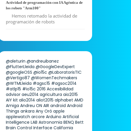
Actividad de programación con IA Agéntica de
los robots "Arm100"
Hemos retomado la actividad de
programación de robots
@aleturin
@andreuibanez
@FlutterLleida
@GoogleDevExpert
@googleOSS
@io15c
@LaboratorisTIC
@Vertigo87
@WomenTechmakers
@WTMLleida
#agsc15
#agsoc2014
#atlp15
#io15c
2016
Accesibilidad
advisor
aeu2014
agricultura
aio2015
AIY kit
alio2014
aliot2015
alphabet
AMD
Amiga
Andreu ON AIR
android
Android
Things
ankara
Any Oró
apple
applewatch
arcore
Arduino
Artificial
Intelligence LAB
Astronomia
BENQ
Bett
Brain Control Interface
California