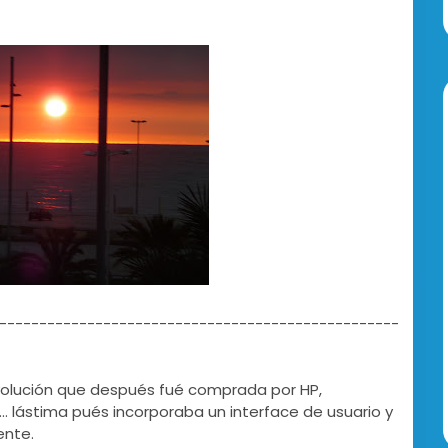
--------------------------------------------------
evolución que después fué comprada por HP,
.. lástima pués incorporaba un interface de usuario y
ente.