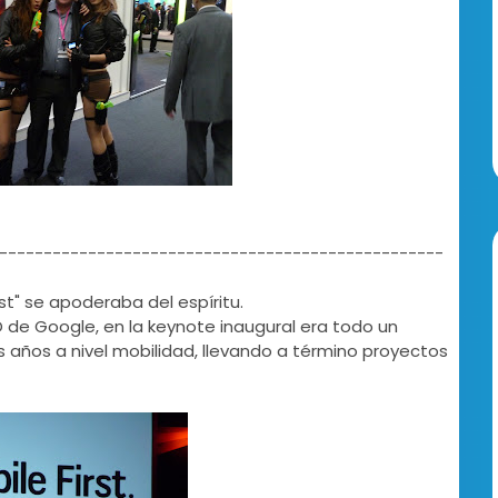
--------------------------------------------------
rst" se apoderaba del espíritu.
 de Google, en la keynote inaugural era todo un
os años a nivel mobilidad, llevando a término proyectos