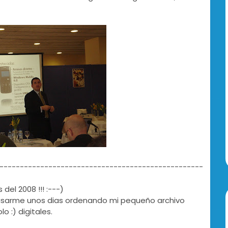
--------------------------------------------------
 del 2008 !!! :---)
asarme unos dias ordenando mi pequeño archivo
o :) digitales.