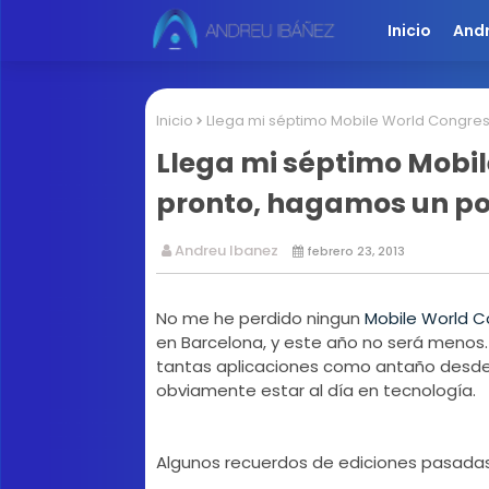
Inicio
And
Inicio
Llega mi séptimo Mobile World Congress
Llega mi séptimo Mobil
pronto, hagamos un poq
Andreu Ibanez
febrero 23, 2013
No me he perdido ningun
Mobile World C
en Barcelona, y este año no será menos.
tantas aplicaciones como antaño desde m
obviamente estar al día en tecnología.
Algunos recuerdos de ediciones pasadas