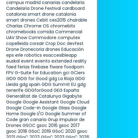
campus madrid
canarias
candelaria
Candelaria Drone Festival
cardboard
catalonia smart drone
catalonia
smart drones
Cebit
ces2015
chairable
Charlas
Chrome OS
chromebits
chromebooks
comida
Commercial
UAV Show
Commodore
computex
copelleida
corsair
Crop Doc
devfest
Drone
Dronecoria
drones
Educación
eps
erle robotics
esaccesibleapp
euskal
event
evento
extended reality
faed
ferias
firebase
fiware
foodporn
FPV
G-Suite for Education
gci
GCiers
GDG
GDG for Good
gdg La Rioja
GDG
Lleida
gdg spain
GDG Summit EU
gdg
tenerife
GDGforGood
GEG España
Generalitat de Catalunya
Gigabyte
Google
Google Assistant
Google Cloud
Google Code-in
Google Glass
Google
Home
Google I/O
Google Summer of
Code
gran canaria
Grup Impulsor de
Drones
GSOC
gsoc 2016
gsoc 2017
gsoc 2018
GSoC 2019
GSoC 2020
gsoc
2021
GSoC 2022
GSoC 2023
GSoC 2026