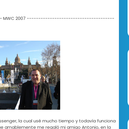
--
MWC 2007
--------------------------------------
ssenger, la cual usé mucho tiempo y todavía funciona
que amablemente me regaló mi amigo Antonio, en la