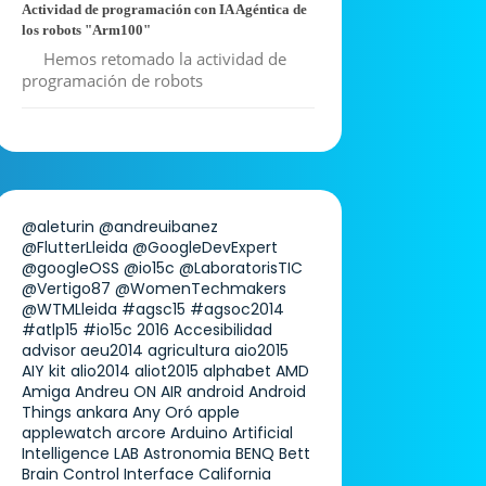
Actividad de programación con IA Agéntica de
los robots "Arm100"
Hemos retomado la actividad de
programación de robots
@aleturin
@andreuibanez
@FlutterLleida
@GoogleDevExpert
@googleOSS
@io15c
@LaboratorisTIC
@Vertigo87
@WomenTechmakers
@WTMLleida
#agsc15
#agsoc2014
#atlp15
#io15c
2016
Accesibilidad
advisor
aeu2014
agricultura
aio2015
AIY kit
alio2014
aliot2015
alphabet
AMD
Amiga
Andreu ON AIR
android
Android
Things
ankara
Any Oró
apple
applewatch
arcore
Arduino
Artificial
Intelligence LAB
Astronomia
BENQ
Bett
Brain Control Interface
California