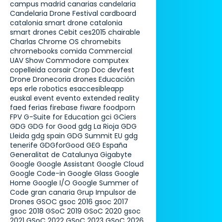
campus madrid
canarias
candelaria
Candelaria Drone Festival
cardboard
catalonia smart drone
catalonia
smart drones
Cebit
ces2015
chairable
Charlas
Chrome OS
chromebits
chromebooks
comida
Commercial
UAV Show
Commodore
computex
copelleida
corsair
Crop Doc
devfest
Drone
Dronecoria
drones
Educación
eps
erle robotics
esaccesibleapp
euskal
event
evento
extended reality
faed
ferias
firebase
fiware
foodporn
FPV
G-Suite for Education
gci
GCiers
GDG
GDG for Good
gdg La Rioja
GDG
Lleida
gdg spain
GDG Summit EU
gdg
tenerife
GDGforGood
GEG España
Generalitat de Catalunya
Gigabyte
Google
Google Assistant
Google Cloud
Google Code-in
Google Glass
Google
Home
Google I/O
Google Summer of
Code
gran canaria
Grup Impulsor de
Drones
GSOC
gsoc 2016
gsoc 2017
gsoc 2018
GSoC 2019
GSoC 2020
gsoc
2021
GSoC 2022
GSoC 2023
GSoC 2026