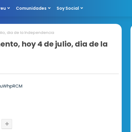
reu
Comunidades
Soy Social
lio, dia de la Independencia
to, hoy 4 de julio, dia de la
T7uWhpRCM