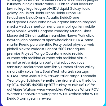
kutshow
la rioja
Laboratorios TIC
laser
Láser
laserium
lavinia
lego
lego league
LGxEDU
Liquid Galaxy
liquid
galaxy lab
Lleida
Lleida Drone
Lleida Drone LAB
lleidadrone
LleidaDrone Acuatic
LleidaDrone
Intelligence
LleidaDrone news
logroño
london
magical
media
Medios
meetup
menorca
mobil gunler
mobile
days
Mobile World Congress
modding
Mundo Glass
Museo del Clima
nautilus
nearables
Nueva York
olivia
newton john
opendata
openwheelchair
P.E.R.A.
paco
martin
Paeria
parc cientific
Party
pcital
physical web
pinball
plextor
Podcast
Ponent 2002
Pràctiques
premios
Project Tango
Quantum
radio
realida
aumentada
realidad aumentada
realidad virtual
remotte
retro
rioja lan party
ritsi
robot
roc
rovs
samsung
scalardrone
Semillas y Drones
silicon valley
smart city
solve for x
SpainTech
startrek
startups
STEAM
Steve Jobs
subtix
taiwan
taller
tango
Tecnadia
Tecnologia Solidaria
tenerife
the drone show
theta
tic
tlp2014
tlp2015
tlp2016
tlp2017
turkey
tv
twit
ua1
ua1fm
udl
Viajes
Watson
wear
wearables
Webinars
Whale ROV
WomenTechMakers
wordpress
WTM Ambassador
WTM
Lleida
Xtorm
year in review