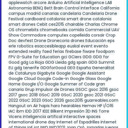
applewatch
arcore
Arduino
Artificial Intelligence LAB
Astronomia
BENQ
Bett
Brain Control Interface
California
campus madrid
canarias
candelaria
Candelaria Drone
Festival
cardboard
catalonia smart drone
catalonia
smart drones
Cebit
ces2015
chairable
Charlas
Chrome
OS
chromebits
chromebooks
comida
Commercial UAV
Show
Commodore
computex
copelleida
corsair
Crop
Doc
devfest
Drone
Dronecoria
drones
Educación
eps
erle robotics
esaccesibleapp
euskal
event
evento
extended reality
faed
ferias
firebase
fiware
foodporn
FPV
G-Suite for Education
gci
GCiers
GDG
GDG for
Good
gdg La Rioja
GDG Lleida
gdg spain
GDG Summit
EU
gdg tenerife
GDGforGood
GEG España
Generalitat
de Catalunya
Gigabyte
Google
Google Assistant
Google Cloud
Google Code-in
Google Glass
Google
Home
Google I/O
Google Summer of Code
gran
canaria
Grup Impulsor de Drones
GSOC
gsoc 2016
gsoc
2017
gsoc 2018
GSoC 2019
GSoC 2020
gsoc 2021
GSoC
2022
GSoC 2023
GSoC 2026
gsoc2015
guarreables.com
Hangout on Air
hapis
haro
hearables
Hemav
HP
I/O16
IAC
ibm
IDD 2017
IEEE Bilkent
Impresión 3D
INS Torre
Vicens
inteligencia artifical
interactive spaces
international drone day
Internet of Espadrilles
internet
of things
IoE
iot
IWD
IWD2021
Joan Oró
Jornadas
juegos