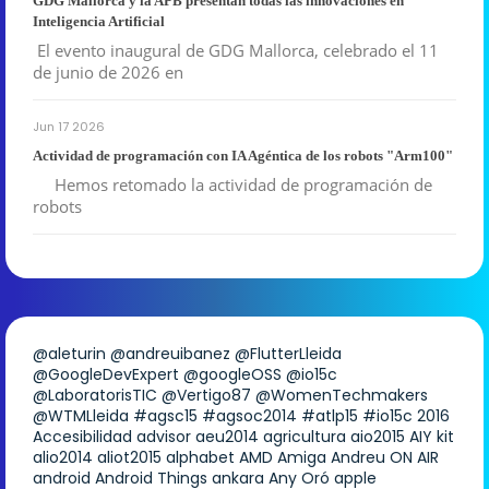
GDG Mallorca y la APB presentan todas las innovaciones en
Inteligencia Artificial
El evento inaugural de GDG Mallorca, celebrado el 11
de junio de 2026 en
Jun 17 2026
Actividad de programación con IA Agéntica de los robots "Arm100"
Hemos retomado la actividad de programación de
robots
@aleturin
@andreuibanez
@FlutterLleida
@GoogleDevExpert
@googleOSS
@io15c
@LaboratorisTIC
@Vertigo87
@WomenTechmakers
@WTMLleida
#agsc15
#agsoc2014
#atlp15
#io15c
2016
Accesibilidad
advisor
aeu2014
agricultura
aio2015
AIY kit
alio2014
aliot2015
alphabet
AMD
Amiga
Andreu ON AIR
android
Android Things
ankara
Any Oró
apple