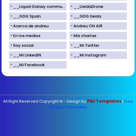
__Liquid Galaxy community
__LleidaDrone
__GDG Spain
__GDG lleida
Acerca de andreu
Andreu ON AIR
En los medios
Mis charlas
Soy social
__Mi Twitter
__Mi LinkedIN
__Mi Instagram
__Mi Facebook
Piki Templates
All Right Reserved Copyright © - Design by
|
Free
Blogger Templates